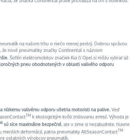
rmácia, že značka Continental práve prichádza na trh s novinkou.
r pneumatík na našom trhu o niečo menej pestrý. Dobrou správou
, že nové pneumatiky značky Continental s názvom
hšie
. Šoféri elektromobilov značiek Kia či Opel si môžu vybrať až
celoročných pneu ohodnotených v oblasti valivého odporu
a nízkemu valivému odporu ušetria motoristi na palive.
Veď
TM
SeasonContact
k ekologickým kvôli znižovaniu emisií. Výhoda je
M
sú síce maximálne bezpečné
, ale v zime si nezabudnite, hlavne
TM
ukou menších deformácií, patria pneumatiky AllSeasonContact
 pre ostatných výrobcov pneumatík.