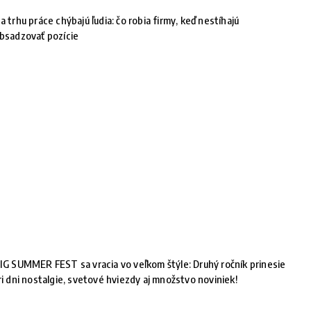
a trhu práce chýbajú ľudia: čo robia firmy, keď nestíhajú
bsadzovať pozície
IG SUMMER FEST sa vracia vo veľkom štýle: Druhý ročník prinesie
ri dni nostalgie, svetové hviezdy aj množstvo noviniek!