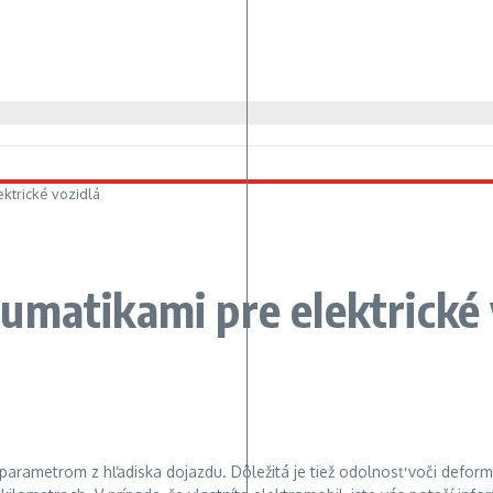
ktrické vozidlá
umatikami pre elektrické 
arametrom z hľadiska dojazdu. Dôležitá je tiež odolnosť voči deformá