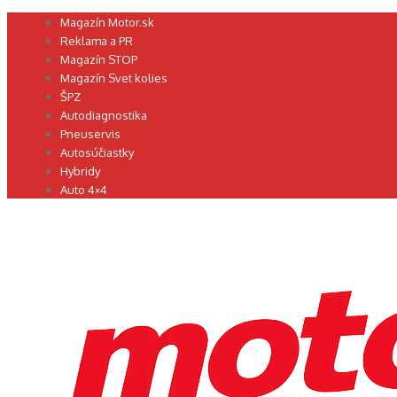
Preskočiť
Magazín Motor.sk
na
Reklama a PR
obsah
Magazín STOP
Magazín Svet kolies
ŠPZ
Autodiagnostika
Pneuservis
Autosúčiastky
Hybridy
Auto 4×4