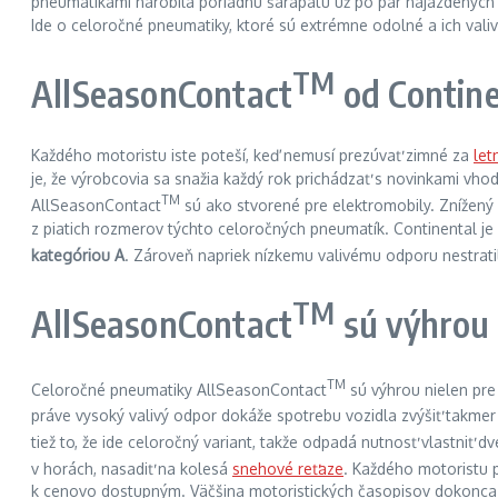
pneumatikami narobila poriadnu šarapatu už po pár najazdených ki
Ide o celoročné pneumatiky, ktoré sú extrémne odolné a ich valiv
TM
AllSeasonContact
od Contine
Každého motoristu iste poteší, keď nemusí prezúvať zimné za
let
je, že výrobcovia sa snažia každý rok prichádzať s novinkami vhod
TM
AllSeasonContact
sú ako stvorené pre elektromobily. Znížený
z piatich rozmerov týchto celoročných pneumatík. Continental j
kategóriou A
. Zároveň napriek nízkemu valivému odporu nestrat
TM
AllSeasonContact
sú výhrou 
TM
Celoročné pneumatiky AllSeasonContact
sú výhrou nielen pre 
práve vysoký valivý odpor dokáže spotrebu vozidla zvýšiť takm
tiež to, že ide celoročný variant, takže odpadá nutnosť vlastniť
v horách, nasadiť na kolesá
snehové reťaze
. Každého motoristu p
k cenovo dostupným. Väčšina motoristických časopisov dokonca u