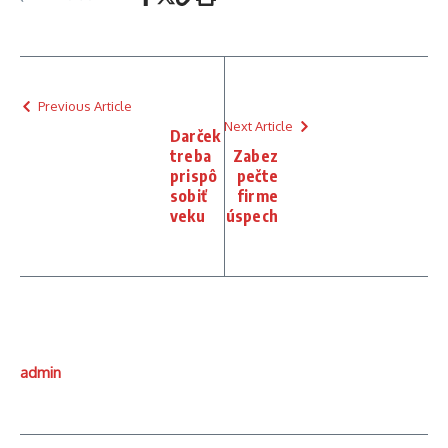
Previous Article
Next Article
Darček
treba
Zabez
prispô
pečte
sobiť
firme
veku
úspech
admin