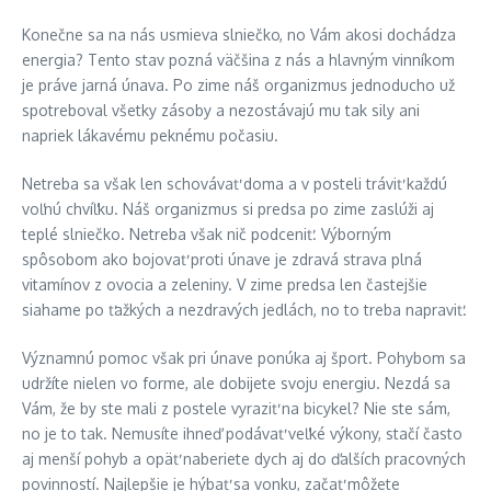
Konečne sa na nás usmieva slniečko, no Vám akosi dochádza
energia? Tento stav pozná väčšina z nás a hlavným vinníkom
je práve jarná únava. Po zime náš organizmus jednoducho už
spotreboval všetky zásoby a nezostávajú mu tak sily ani
napriek lákavému peknému počasiu.
Netreba sa však len schovávať doma a v posteli tráviť každú
voľnú chvíľku. Náš organizmus si predsa po zime zaslúži aj
teplé slniečko. Netreba však nič podceniť. Výborným
spôsobom ako bojovať proti únave je zdravá strava plná
vitamínov z ovocia a zeleniny. V zime predsa len častejšie
siahame po ťažkých a nezdravých jedlách, no to treba napraviť.
Významnú pomoc však pri únave ponúka aj šport. Pohybom sa
udržíte nielen vo forme, ale dobijete svoju energiu. Nezdá sa
Vám, že by ste mali z postele vyraziť na bicykel? Nie ste sám,
no je to tak. Nemusíte ihneď podávať veľké výkony, stačí často
aj menší pohyb a opäť naberiete dych aj do ďalších pracovných
povinností. Najlepšie je hýbať sa vonku, začať môžete