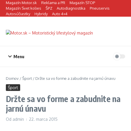
Preskočiť na obsah
Magazín Motor.sk
Reklama a PR
Magazín STOP
Magazín Svet kolies
ŠPZ
Autodiagnostika
Pneuservis
Autosúčiastky
Hybridy
Auto 4×4
Menu
Domov
/
Šport
/
Držte sa vo forme a zabudnite na jarnú únavu
Šport
Držte sa vo forme a zabudnite na
jarnú únavu
Od
admin
22. marca 2015