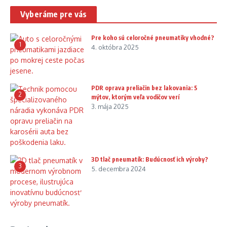
Vyberáme pre vás
Pre koho sú celoročné pneumatiky vhodné?
1
4. októbra 2025
PDR oprava preliačin bez lakovania: 5
2
mýtov, ktorým veľa vodičov verí
3. mája 2025
3D tlač pneumatík: Budúcnosť ich výroby?
3
5. decembra 2024