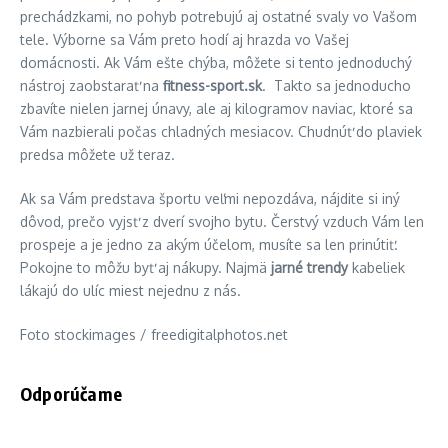
prechádzkami, no pohyb potrebujú aj ostatné svaly vo Vašom
tele. Výborne sa Vám preto hodí aj hrazda vo Vašej
domácnosti. Ak Vám ešte chýba, môžete si tento jednoduchý
nástroj zaobstarať na
fitness-sport.sk
. Takto sa jednoducho
zbavíte nielen jarnej únavy, ale aj kilogramov naviac, ktoré sa
Vám nazbierali počas chladných mesiacov. Chudnúť do plaviek
predsa môžete už teraz.
Ak sa Vám predstava športu veľmi nepozdáva, nájdite si iný
dôvod, prečo vyjsť z dverí svojho bytu. Čerstvý vzduch Vám len
prospeje a je jedno za akým účelom, musíte sa len prinútiť.
Pokojne to môžu byť aj nákupy. Najmä
jarné trendy
kabeliek
lákajú do ulíc miest nejednu z nás.
Foto
stockimages / freedigitalphotos.net
Odporúčame