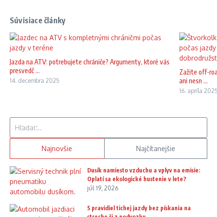
Súvisiace články
Jazda na ATV: potrebujete chrániče? Argumenty, ktoré vás
presvedč ...
Zažite off-ro
ani nesn ...
14. decembra 2025
16. apríla 202
Hľadať:
Najnovšie
Najčítanejšie
Dusík namiesto vzduchu a vplyv na emisie:
Oplatí sa ekologické hustenie v lete?
júl 19, 2026
5 pravidiel tichej jazdy bez pískania na
streche či z podvozku