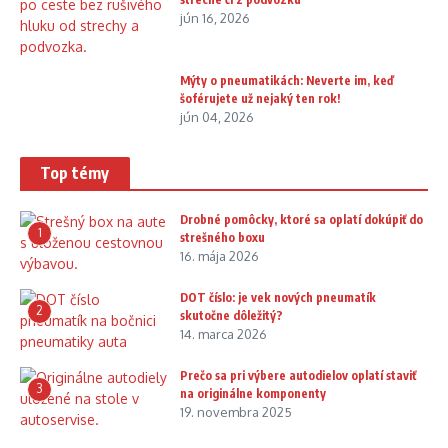
jún 16, 2026
Mýty o pneumatikách: Neverte im, keď
šoférujete už nejaký ten rok!
jún 04, 2026
Top témy
Drobné pomôcky, ktoré sa oplatí dokúpiť do
1
strešného boxu
16. mája 2026
DOT číslo: je vek nových pneumatík
2
skutočne dôležitý?
14. marca 2026
Prečo sa pri výbere autodielov oplatí staviť
3
na originálne komponenty
19. novembra 2025