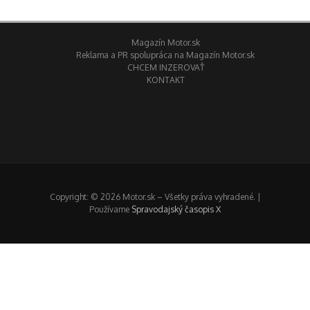
Magazín Motor.sk
Reklama a PR spolupráca na Magazín Motor.sk
CHCEM INZEROVAŤ
KONTAKT
Copyright: © 2026 Motor.sk – Všetky práva vyhradené. |
Používame
Spravodajský časopis X