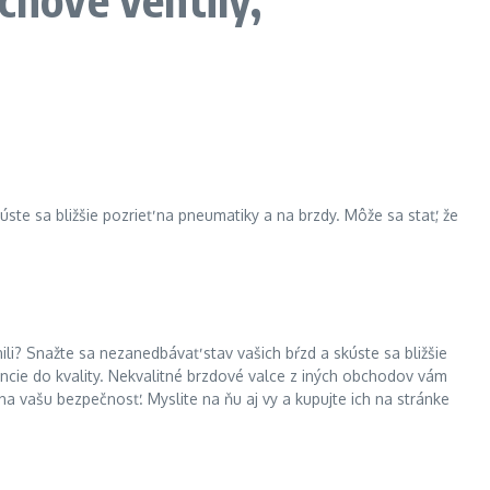
úste sa bližšie pozrieť na pneumatiky a na brzdy. Môže sa stať, že
ili? Snažte sa nezanedbávať stav vašich bŕzd a skúste sa bližšie
nancie do kvality. Nekvalitné brzdové valce z iných obchodov vám
a vašu bezpečnosť. Myslite na ňu aj vy a kupujte ich na stránke