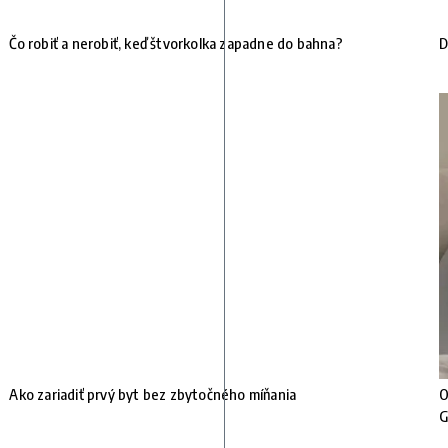
Čo robiť a nerobiť, keď štvorkolka zapadne do bahna?
D
Ako zariadiť prvý byt bez zbytočného míňania
O
G