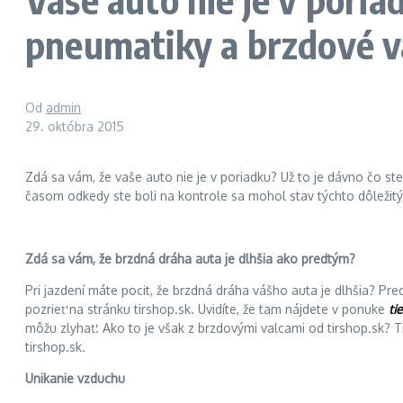
pneumatiky a brzdové v
Od
admin
29. októbra 2015
Zdá sa vám, že vaše auto nie je v poriadku? Už to je dávno čo ste
časom odkedy ste boli na kontrole sa mohol stav týchto dôležitý
Zdá sa vám, že brzdná dráha auta je dlhšia ako predtým?
Pri jazdení máte pocit, že brzdná dráha vášho auta je dlhšia? Pr
pozrieť na stránku tirshop.sk. Uvidíte, že tam nájdete v ponuke
ti
môžu zlyhať. Ako to je však z brzdovými valcami od tirshop.sk? T
tirshop.sk.
Unikanie vzduchu