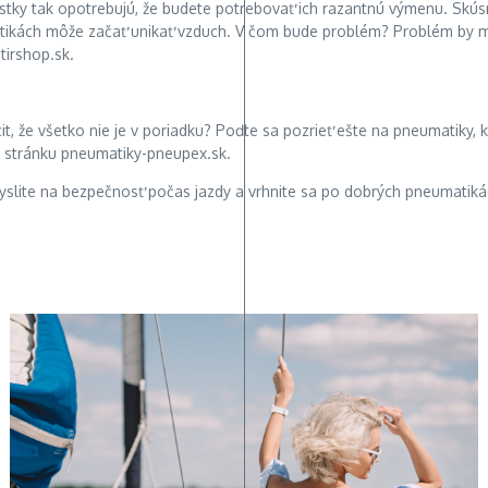
astky tak opotrebujú, že budete potrebovať ich razantnú výmenu. Sk
ikách môže začať unikať vzduch. V čom bude problém? Problém by ma
 tirshop.sk.
, že všetko nie je v poriadku? Poďte sa pozrieť ešte na pneumatiky,
 stránku pneumatiky-pneupex.sk.
 Myslite na bezpečnosť počas jazdy a vrhnite sa po dobrých pneumati