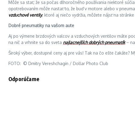
Môže sa stať, že sa počas dlhoročného používania niektoré súči
opotrebovaním môže nastať to, že buď v motore alebo v pneumat
vzduchové ventily
, ktoré aj niečo vydržia, môžete nájsť na stránke
Dobré pneumatiky na vašom aute
Aj po výmene brzdových valcov a vzduchových ventilov máte pocit
na nič a vrhnite sa do sveta
najlacnejších dobrých pneumatík
– na
Široký výber, dostupné ceny aj pre vás! Tak na čo ešte čakáte?
FOTO: © Dmitry Vereshchagin / Dollar Photo Club
Odporúčame