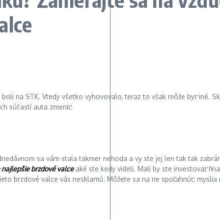
alce
 boli na STK. Vtedy všetko vyhovovalo, teraz to však môže byť iné. Sk
ch súčastí auta zmeniť.
ednedávnom sa vám stala takmer nehoda a vy ste jej len tak tak zabrán
e najlepšie brzdové valce
aké ste kedy videli. Mali by ste investovať fi
ieto brzdové valce vás nesklamú. Môžete sa na ne spoľahnúť, myslia n