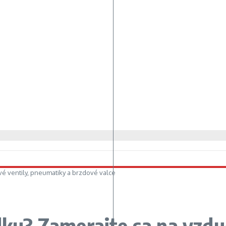
vé ventily, pneumatiky a brzdové valce
adku? Zamerajte sa na vzdu