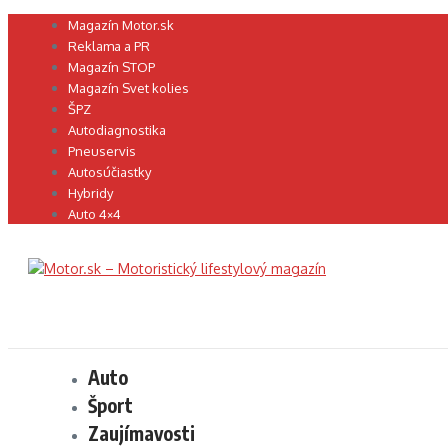
Preskočiť
Magazín Motor.sk
na
Reklama a PR
obsah
Magazín STOP
Magazín Svet kolies
ŠPZ
Autodiagnostika
Pneuservis
Autosúčiastky
Hybridy
Auto 4×4
Auto
Šport
Zaujímavosti