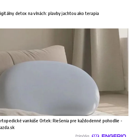
igitálny detox na vlnách: plavby jachtou ako terapia
rtopedické vankúše Ortek: Riešenia pre každodenné pohodlie -
azda.sk