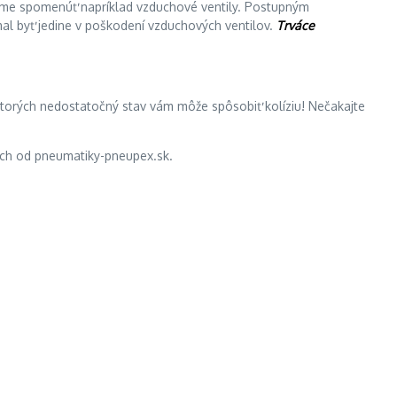
úsme spomenúť napríklad vzduchové ventily. Postupným
l byť jedine v poškodení vzduchových ventilov.
Trváce
 ktorých nedostatočný stav vám môže spôsobiť kolíziu! Nečakajte
kách od pneumatiky-pneupex.sk.