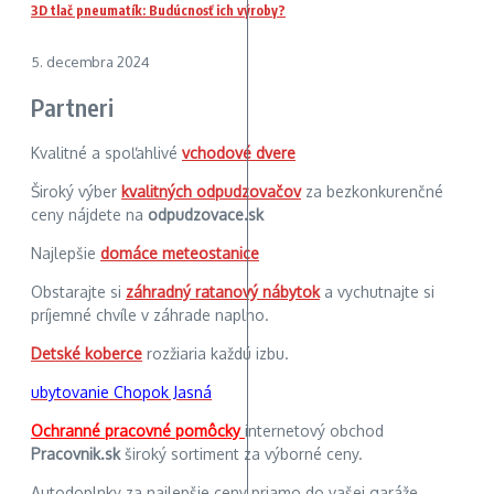
3D tlač pneumatík: Budúcnosť ich výroby?
5. decembra 2024
Partneri
Kvalitné a spoľahlivé
vchodové dvere
Široký výber
kvalitných odpudzovačov
za bezkonkurenčné
ceny nájdete na
odpudzovace.sk
Najlepšie
domáce meteostanice
Obstarajte si
záhradný ratanový nábytok
a vychutnajte si
príjemné chvíle v záhrade naplno.
Detské koberce
rozžiaria každú izbu.
ubytovanie Chopok Jasná
Ochranné pracovné pomôcky
internetový obchod
Pracovnik.sk
široký sortiment za výborné ceny.
Autodoplnky za najlepšie ceny priamo do vašej garáže.