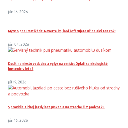
jún 16, 2026
Mýty o pneumatikách: Neverte im, keď šoférujete už nejaký ten rok!
jún 04, 2026
Dusík namiesto vzduchu a vplyv na emisie: Oplatí sa ekologické
hustenie v lete?
júl 19, 2026
5 pravidiel tichej jazdy bez pískania na streche či z podvozku
jún 16, 2026