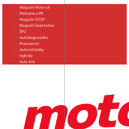
Preskočiť
Magazín Motor.sk
na
Reklama a PR
obsah
Magazín STOP
Magazín Svet kolies
ŠPZ
Autodiagnostika
Pneuservis
Autosúčiastky
Hybridy
Auto 4×4