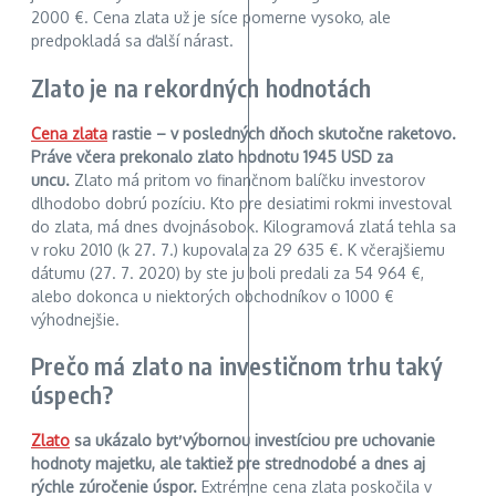
2000 €. Cena zlata už je síce pomerne vysoko, ale
predpokladá sa ďalší nárast.
Zlato je na rekordných hodnotách
Cena zlata
rastie – v posledných dňoch skutočne raketovo.
Práve včera prekonalo zlato hodnotu 1945 USD za
uncu.
Zlato má pritom vo finančnom balíčku investorov
dlhodobo dobrú pozíciu. Kto pre desiatimi rokmi investoval
do zlata, má dnes dvojnásobok. Kilogramová zlatá tehla sa
v roku 2010 (k 27. 7.) kupovala za 29 635 €. K včerajšiemu
dátumu (27. 7. 2020) by ste ju boli predali za 54 964 €,
alebo dokonca u niektorých obchodníkov o 1000 €
výhodnejšie.
Prečo má zlato na investičnom trhu taký
úspech?
Zlato
sa ukázalo byť výbornou investíciou pre uchovanie
hodnoty majetku, ale taktiež pre strednodobé a dnes aj
rýchle zúročenie úspor.
Extrémne cena zlata poskočila v