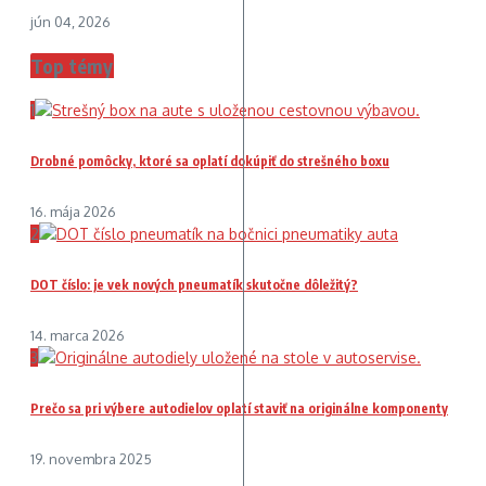
jún 04, 2026
Top témy
1
Drobné pomôcky, ktoré sa oplatí dokúpiť do strešného boxu
16. mája 2026
2
DOT číslo: je vek nových pneumatík skutočne dôležitý?
14. marca 2026
3
Prečo sa pri výbere autodielov oplatí staviť na originálne komponenty
19. novembra 2025