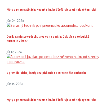
Mýty o pneumatikách: Neverte im, keď šoférujete už nejaký ten rok!
jún 04, 2026
Dusík namiesto vzduchu a vplyv na emisie: Oplatí sa ekologické
hustenie v lete?
júl 19, 2026
5 pravidiel tichej jazdy bez pískania na streche či z podvozku
jún 16, 2026
Mýty o pneumatikách: Neverte im, keď šoférujete už nejaký ten rok!