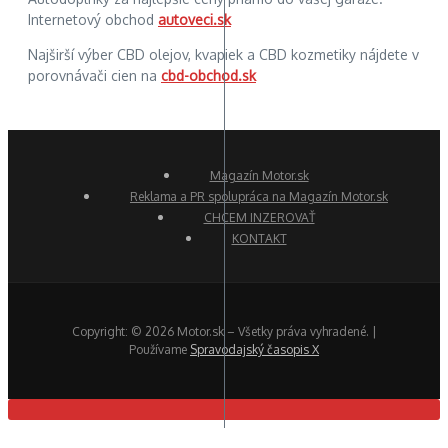
Internetový obchod
autoveci.sk
Najširší výber CBD olejov, kvapiek a CBD kozmetiky nájdete v
porovnávači cien na
cbd-obchod.sk
Magazín Motor.sk
Reklama a PR spolupráca na Magazín Motor.sk
CHCEM INZEROVAŤ
KONTAKT
Copyright: © 2026 Motor.sk – Všetky práva vyhradené. |
Používame
Spravodajský časopis X