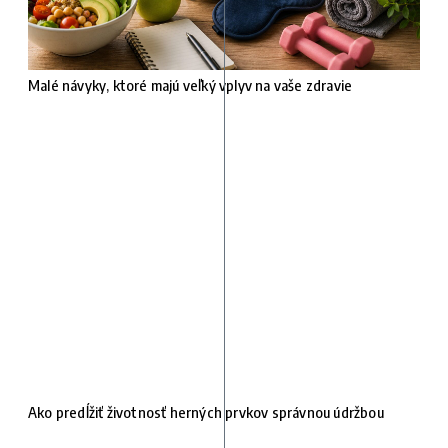
Malé návyky, ktoré majú veľký vplyv na vaše zdravie
Ako predĺžiť životnosť herných prvkov správnou údržbou