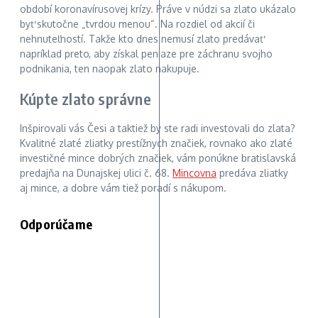
období koronavírusovej krízy. Práve v núdzi sa zlato ukázalo
byť skutočne „tvrdou menou“. Na rozdiel od akcií či
nehnuteľností. Takže kto dnes nemusí zlato predávať
napríklad preto, aby získal peniaze pre záchranu svojho
podnikania, ten naopak zlato nakupuje.
Kúpte zlato správne
Inšpirovali vás Česi a taktiež by ste radi investovali do zlata?
Kvalitné zlaté zliatky prestížnych značiek, rovnako ako zlaté
investičné mince dobrých značiek, vám ponúkne bratislavská
predajňa na Dunajskej ulici č. 68.
Mincovna
predáva zliatky
aj mince, a dobre vám tiež poradí s nákupom.
Odporúčame