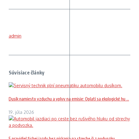
admin
Súvisiace články
Dusík namiesto vzduchu a vplyv na emisie: Oplatí sa ekologické hu ...
19. júla 2026
5 pravidiel tichej jazdy bez pískania na streche či z podvozku