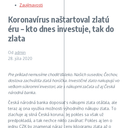
Zaujímavosti
Koronavírus naštartoval zlatú
éru – kto dnes investuje, tak do
zlata
Od
admin
28. júla 2020
Pre príklad nemusíme chodiť ďaleko. Našich susedov, Čechov,
doslova zachvátila zlatá horúčka. Investičné zlato nakupujú vo
veľkom súkromní investori, ale s nákupmi začala už aj Česká
národná banka.
Česká národná banka doposiaľ s nákupmi zlata otáľala, ale
teraz aj ona využíva možnosti výhodného nákupu zlata. To
zlacňuje aj silná Česká koruna. Jej pokles sa však už
predpokladá, a tak nechce nikto zaváhať. Pokles aj len o
jednu CZK by znamenal náraz ceny kilogramu zlata až o