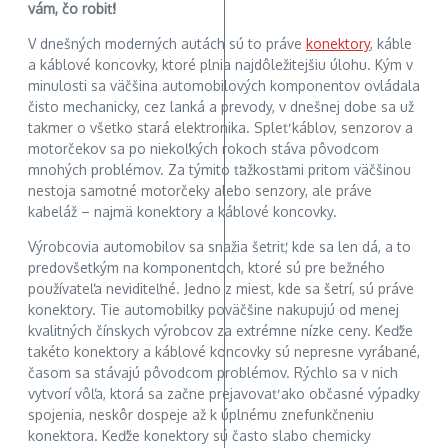
vám, čo robiť!
V dnešných moderných autách sú to práve
konektory
, káble
a káblové koncovky, ktoré plnia najdôležitejšiu úlohu. Kým v
minulosti sa väčšina automobilových komponentov ovládala
čisto mechanicky, cez lanká a prevody, v dnešnej dobe sa už
takmer o všetko stará elektronika. Spleť káblov, senzorov a
motorčekov sa po niekoľkých rokoch stáva pôvodcom
mnohých problémov. Za týmito ťažkosťami pritom väčšinou
nestoja samotné motorčeky alebo senzory, ale práve
kabeláž – najmä konektory a káblové koncovky.
Výrobcovia automobilov sa snažia šetriť, kde sa len dá, a to
predovšetkým na komponentoch, ktoré sú pre bežného
používateľa neviditeľné. Jedno z miest, kde sa šetrí, sú práve
konektory. Tie automobilky poväčšine nakupujú od menej
kvalitných čínskych výrobcov za extrémne nízke ceny. Keďže
takéto konektory a káblové koncovky sú nepresne vyrábané,
časom sa stávajú pôvodcom problémov. Rýchlo sa v nich
vytvorí vôľa, ktorá sa začne prejavovať ako občasné výpadky
spojenia, neskôr dospeje až k úplnému znefunkčneniu
konektora. Keďže konektory sú často slabo chemicky