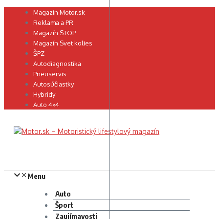
Preskočiť
Magazín Motor.sk
na
Reklama a PR
obsah
Magazín STOP
Magazín Svet kolies
ŠPZ
Autodiagnostika
Pneuservis
Autosúčiastky
Hybridy
Auto 4×4
Menu
Auto
Šport
Zaujímavosti