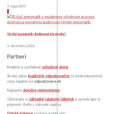
3. mája 2025
3
3D tlač pneumatík: Budúcnosť ich výroby?
5. decembra 2024
Partneri
Kvalitné a spoľahlivé
vchodové dvere
Široký výber
kvalitných odpudzovačov
za bezkonkurenčné
ceny nájdete na
odpudzovace.sk
Najlepšie
domáce meteostanice
Obstarajte si
záhradný ratanový nábytok
a vychutnajte si
príjemné chvíle v záhrade naplno.
Detské koberce
rozžiaria každú izbu.