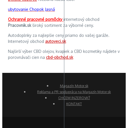
ubytovanie Chopok Jasná
Ochranné pracovné pomôcky
internetový obchod
Pracovnik.sk
široký sortiment za výborné ceny.
Autodoplnky za najlepšie ceny priamo do vašej garáže.
Internetový obchod
autoveci.sk
Najširší výber CBD olejov, kvapiek a CBD kozmetiky nájdete v
porovnávači cien na
cbd-obchod.sk
Magazín Motor.sk
Reklama a PR spolupráca na Magazín Motor.sk
CHCEM INZEROVAŤ
KONTAKT