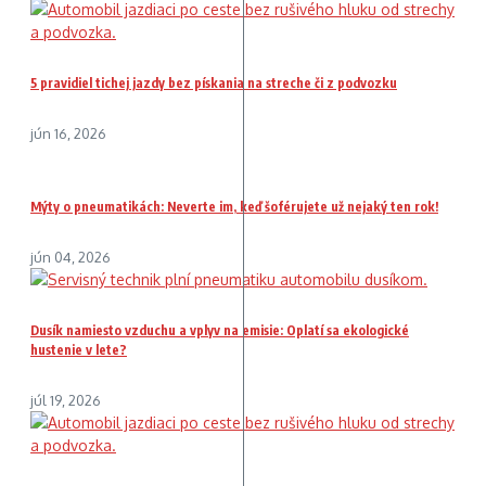
5 pravidiel tichej jazdy bez pískania na streche či z podvozku
jún 16, 2026
Mýty o pneumatikách: Neverte im, keď šoférujete už nejaký ten rok!
jún 04, 2026
Dusík namiesto vzduchu a vplyv na emisie: Oplatí sa ekologické
hustenie v lete?
júl 19, 2026