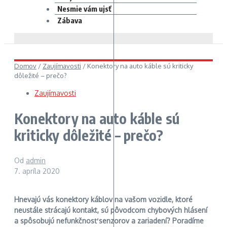
Nesmie vám ujsť
Zábava
Domov
/
Zaujímavosti
/
Konektory na auto káble sú kriticky
dôležité – prečo?
Zaujímavosti
Konektory na auto káble sú
kriticky dôležité – prečo?
Od
admin
7. apríla 2020
Hnevajú vás konektory káblov na vašom vozidle, ktoré
neustále strácajú kontakt, sú pôvodcom chybových hlásení
a spôsobujú nefunkčnosť senzorov a zariadení? Poradíme