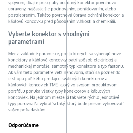
vplyvom, dbajte preto, aby bol daný konektor povrchovo
upravený, najčastejšie pocínovaním, poniklovaním, alebo
postriebrením. Takáto povrchová úprava ochráni konektor a
káblovú koncovku pred pôsobením vlhkosti a chemikálií.
Vyberte konektor s vhodnými
parametrami
Medzi základné parametre, podľa ktorých sa vyberajú nové
konektory a káblové koncovky, patrí spôsob elektrickej a
mechanickej montáže, samotný typ konektora a typ fastonu.
Ak vám tieto parametre veľa nehovoria, stačí sa pozrieť do
e-shopu poľského predajcu kvalitných konektorov a
káblových koncoviek TME, ktorý vo svojom produktovom
portfóliu ponúka všetky typy konektorov a káblových
koncoviek. Na jednom mieste si tak viete rýchlo jednotlivé
typy porovnať a vybrať si taký, ktorý bude presne vyhovovať
vašim požiadavkám.
Odporúčame