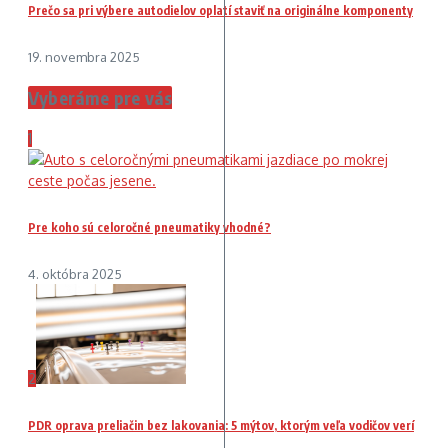
Prečo sa pri výbere autodielov oplatí staviť na originálne komponenty
19. novembra 2025
Vyberáme pre vás
1
Pre koho sú celoročné pneumatiky vhodné?
4. októbra 2025
2
PDR oprava preliačin bez lakovania: 5 mýtov, ktorým veľa vodičov verí