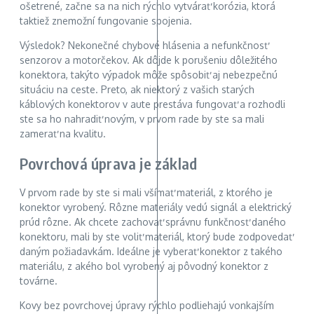
ošetrené, začne sa na nich rýchlo vytvárať korózia, ktorá
taktiež znemožní fungovanie spojenia.
Výsledok? Nekonečné chybové hlásenia a nefunkčnosť
senzorov a motorčekov. Ak dôjde k porušeniu dôležitého
konektora, takýto výpadok môže spôsobiť aj nebezpečnú
situáciu na ceste. Preto, ak niektorý z vašich starých
káblových konektorov v aute prestáva fungovať a rozhodli
ste sa ho nahradiť novým, v prvom rade by ste sa mali
zamerať na kvalitu.
Povrchová úprava je základ
V prvom rade by ste si mali všímať materiál, z ktorého je
konektor vyrobený. Rôzne materiály vedú signál a elektrický
prúd rôzne. Ak chcete zachovať správnu funkčnosť daného
konektoru, mali by ste voliť materiál, ktorý bude zodpovedať
daným požiadavkám. Ideálne je vyberať konektor z takého
materiálu, z akého bol vyrobený aj pôvodný konektor z
továrne.
Kovy bez povrchovej úpravy rýchlo podliehajú vonkajším