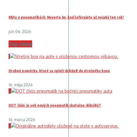
Mýty o pneumatikách: Neverte im, keď šoférujete už nejaký ten rok!
jún 04, 2026
Top témy
1
Drobné pomôcky, ktoré sa oplatí dokúpiť do strešného boxu
16. mája 2026
2
DOT číslo: je vek nových pneumatík skutočne dôležitý?
14. marca 2026
3