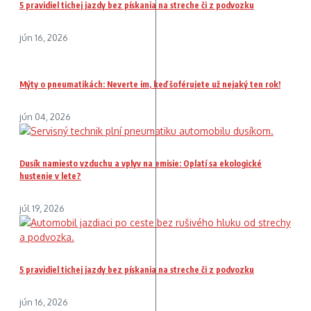
5 pravidiel tichej jazdy bez pískania na streche či z podvozku
jún 16, 2026
Mýty o pneumatikách: Neverte im, keď šoférujete už nejaký ten rok!
jún 04, 2026
Dusík namiesto vzduchu a vplyv na emisie: Oplatí sa ekologické
hustenie v lete?
júl 19, 2026
5 pravidiel tichej jazdy bez pískania na streche či z podvozku
jún 16, 2026