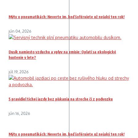
Mýty o pneumatikách: Neverte im, keď šoférujete už nejaký ten rok!
jún 04, 2026
Dusík namiesto vzduchu a vplyv na emisie: Oplatí sa ekologické
hustenie v lete?
júl 19, 2026
5 pravidiel tichej jazdy bez pískania na streche či z podvozku
jún 16, 2026
Mýty o pneumatikách: Neverte im, keď šoférujete už nejaký ten rok!