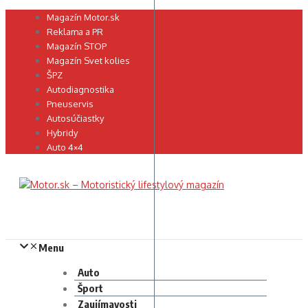
Preskočiť
Magazín Motor.sk
na
Reklama a PR
obsah
Magazín STOP
Magazín Svet kolies
ŠPZ
Autodiagnostika
Pneuservis
Autosúčiastky
Hybridy
Auto 4×4
Menu
Auto
Šport
Zaujímavosti