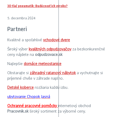
3D tlač pneumatík: Budúcnosť ich výroby?
5. decembra 2024
Partneri
Kvalitné a spoľahlivé
vchodové dvere
Široký výber
kvalitných odpudzovačov
za bezkonkurenčné
ceny nájdete na
odpudzovace.sk
Najlepšie
domáce meteostanice
Obstarajte si
záhradný ratanový nábytok
a vychutnajte si
príjemné chvíle v záhrade naplno.
Detské koberce
rozžiaria každú izbu.
ubytovanie Chopok Jasná
Ochranné pracovné pomôcky
internetový obchod
Pracovnik.sk
široký sortiment za výborné ceny.