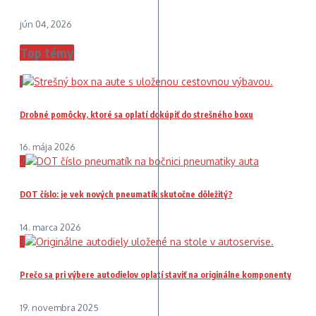
jún 04, 2026
Top témy
1
Drobné pomôcky, ktoré sa oplatí dokúpiť do strešného boxu
16. mája 2026
2
DOT číslo: je vek nových pneumatík skutočne dôležitý?
14. marca 2026
3
Prečo sa pri výbere autodielov oplatí staviť na originálne komponenty
19. novembra 2025