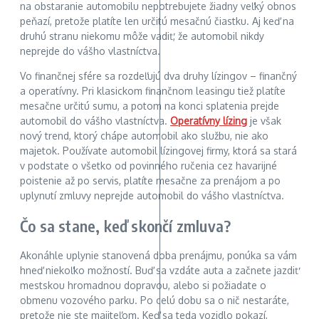
na obstaranie automobilu nepotrebujete žiadny veľký obnos
peňazí, pretože platíte len určitú mesačnú čiastku. Aj keď na
druhú stranu niekomu môže vadiť, že automobil nikdy
neprejde do vášho vlastníctva.
Vo finančnej sfére sa rozdeľujú dva druhy lízingov – finančný
a operatívny. Pri klasickom finančnom leasingu tiež platíte
mesačne určitú sumu, a potom na konci splatenia prejde
automobil do vášho vlastníctva.
Operatívny lízing
je však
nový trend, ktorý chápe automobil ako službu, nie ako
majetok. Používate automobil lízingovej firmy, ktorá sa stará
v podstate o všetko od povinného ručenia cez havarijné
poistenie až po servis, platíte mesačne za prenájom a po
uplynutí zmluvy neprejde automobil do vášho vlastníctva.
Čo sa stane, keď skončí zmluva?
Akonáhle uplynie stanovená doba prenájmu, ponúka sa vám
hneď niekoľko možností. Buď sa vzdáte auta a začnete jazdiť
mestskou hromadnou dopravou, alebo si požiadate o
obmenu vozového parku. Po celú dobu sa o nič nestaráte,
pretože nie ste majiteľom. Keď sa teda vozidlo pokazí,