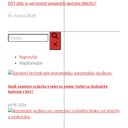
DOT číslo: je vek nových pneumatík skutočne dôležitý?
14. marca 2026
Hľadať:
Najnovšie
Najčítanejšie
Dusík namiesto vzduchu a vplyv na emisie: Oplatí sa ekologické
hustenie v lete?
júl 19, 2026