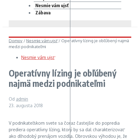
Nesmie vám ujsť
Zábava
Domov
/
Nesmie vám ujsť
/
Operatívny lízing je obľúbený najmä
medzi podnikateľmi
Nesmie vám ujsť
Operatívny lízing je obľúbený
najmä medzi podnikateľmi
Od
admin
23. augusta 2018
V podnikateľskom svete sa čoraz častejšie do popredia
prediera operatívny lízing, ktorý by sa dal charakterizovať
ako dlhodobý prenájom vozidla. Obrovskou výhodou je, že