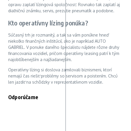
opravu zaplatí lízingová spoločnosť. Rovnako tak zaplatí aj
diaľničnú známku, servis, prezutie pneumatík a podobne.
Kto operatívny lízing ponúka?
Súčasný trh je rozmanitý, a tak sa vám ponúkne hneď
niekoľko finančných inštitúcií, ako je napríklad AUTO
GABRIEL. V ponuke daného špecialistu nájdete rôzne druhy
financovania vozidiel, pričom operatívny leasing patrí k tým
najobľúbenejším a najžiadanejším.
Operatívny lízing si doslova zamilovali biznismeni, ktorí
nemajú čas riešiť problémy so servisom a poistením. Chcú
len jazdiť na schôdzky v reprezentatívnom vozidle.
Odporúčame