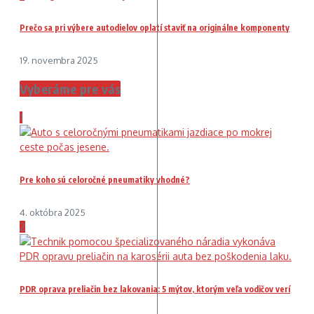
Prečo sa pri výbere autodielov oplatí staviť na originálne komponenty
19. novembra 2025
Vyberáme pre vás
1
Pre koho sú celoročné pneumatiky vhodné?
4. októbra 2025
2
PDR oprava preliačin bez lakovania: 5 mýtov, ktorým veľa vodičov verí