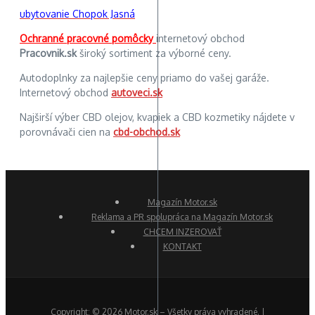
ubytovanie Chopok Jasná
Ochranné pracovné pomôcky
internetový obchod
Pracovnik.sk
široký sortiment za výborné ceny.
Autodoplnky za najlepšie ceny priamo do vašej garáže.
Internetový obchod
autoveci.sk
Najširší výber CBD olejov, kvapiek a CBD kozmetiky nájdete v
porovnávači cien na
cbd-obchod.sk
Magazín Motor.sk
Reklama a PR spolupráca na Magazín Motor.sk
CHCEM INZEROVAŤ
KONTAKT
Copyright: © 2026 Motor.sk – Všetky práva vyhradené. |