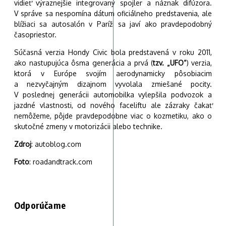
vidieť výraznejšie integrovaný spojler a náznak difúzora.
V správe sa nespomína dátum oficiálneho predstavenia, ale
blížiaci sa autosalón v Paríži sa javí ako pravdepodobný
časopriestor.
Súčasná verzia Hondy Civic bola predstavená v roku 2011,
ako nastupujúca ôsma generácia a prvá (
tzv. „UFO“
) verzia,
ktorá v Európe svojím aerodynamicky pôsobiacim
a nezvyčajným dizajnom vyvolala zmiešané pocity.
V poslednej generácii automobilka vylepšila podvozok a
jazdné vlastnosti, od nového faceliftu ale zázraky čakať
nemôžeme, pôjde pravdepodobne viac o kozmetiku, ako o
skutočné zmeny v motorizácii alebo technike.
Zdroj
: autoblog.com
Foto
: roadandtrack.com
Odporúčame