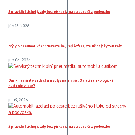
5 pravidiel tichej jazdy bez pískania na streche či z podvozku
jún 16, 2026
Mýty o pneumatikách: Neverte im, keď šoférujete už nejaký ten rok!
jún 04, 2026
Dusík namiesto vzduchu a vplyv na emisie: Oplatí sa ekologické
hustenie v lete?
júl 19, 2026
5 pravidiel tichej jazdy bez pískania na streche či z podvozku