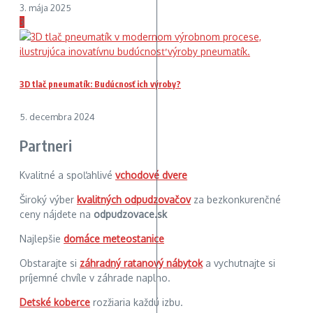
3. mája 2025
3
3D tlač pneumatík: Budúcnosť ich výroby?
5. decembra 2024
Partneri
Kvalitné a spoľahlivé
vchodové dvere
Široký výber
kvalitných odpudzovačov
za bezkonkurenčné
ceny nájdete na
odpudzovace.sk
Najlepšie
domáce meteostanice
Obstarajte si
záhradný ratanový nábytok
a vychutnajte si
príjemné chvíle v záhrade naplno.
Detské koberce
rozžiaria každú izbu.