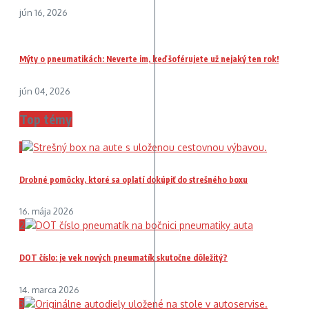
jún 16, 2026
Mýty o pneumatikách: Neverte im, keď šoférujete už nejaký ten rok!
jún 04, 2026
Top témy
1
Drobné pomôcky, ktoré sa oplatí dokúpiť do strešného boxu
16. mája 2026
2
DOT číslo: je vek nových pneumatík skutočne dôležitý?
14. marca 2026
3