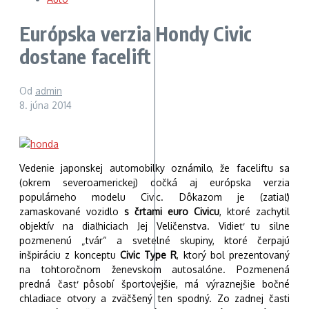
Európska verzia Hondy Civic
dostane facelift
Od
admin
8. júna 2014
Vedenie japonskej automobilky oznámilo, že faceliftu sa
(okrem severoamerickej) dočká aj európska verzia
populárneho modelu Civic. Dôkazom je (zatiaľ)
zamaskované vozidlo
s črtami euro Civicu
, ktoré zachytil
objektív na diaľniciach Jej Veličenstva. Vidieť tu silne
pozmenenú „tvár“ a svetelné skupiny, ktoré čerpajú
inšpiráciu z konceptu
Civic Type R
, ktorý bol prezentovaný
na tohtoročnom ženevskom autosalóne. Pozmenená
predná časť pôsobí športovejšie, má výraznejšie bočné
chladiace otvory a zväčšený ten spodný. Zo zadnej časti