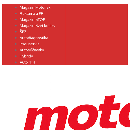
Preskočiť
Magazín Motor.sk
na
Reklama a PR
obsah
Magazín STOP
Magazín Svet kolies
ŠPZ
Autodiagnostika
Pneuservis
Autosúčiastky
Hybridy
Auto 4×4