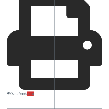
Označené:
auto