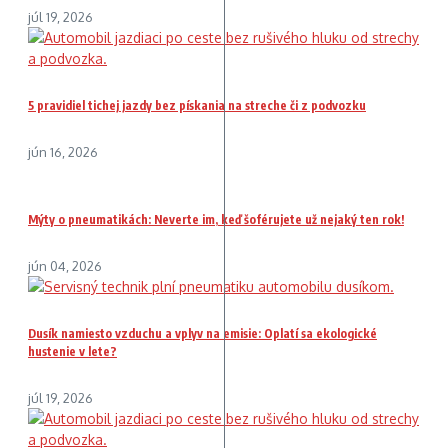
júl 19, 2026
5 pravidiel tichej jazdy bez pískania na streche či z podvozku
jún 16, 2026
Mýty o pneumatikách: Neverte im, keď šoférujete už nejaký ten rok!
jún 04, 2026
Dusík namiesto vzduchu a vplyv na emisie: Oplatí sa ekologické
hustenie v lete?
júl 19, 2026