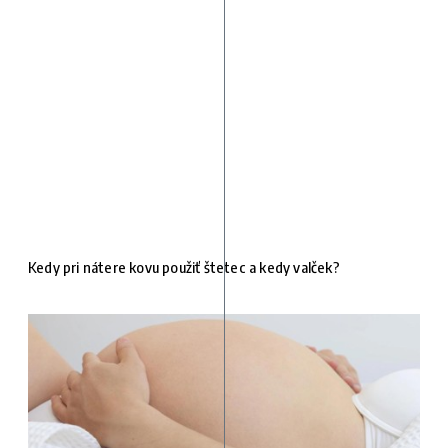
Kedy pri nátere kovu použiť štetec a kedy valček?