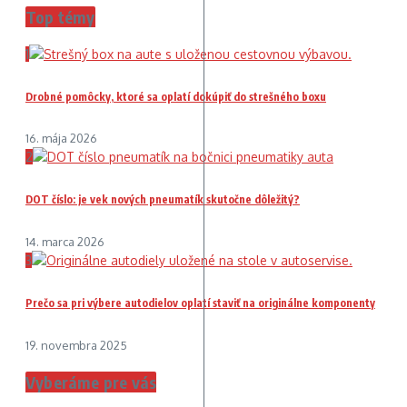
Top témy
1
Drobné pomôcky, ktoré sa oplatí dokúpiť do strešného boxu
16. mája 2026
2
DOT číslo: je vek nových pneumatík skutočne dôležitý?
14. marca 2026
3
Prečo sa pri výbere autodielov oplatí staviť na originálne komponenty
19. novembra 2025
Vyberáme pre vás