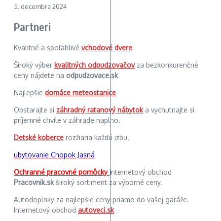
5. decembra 2024
Partneri
Kvalitné a spoľahlivé
vchodové dvere
Široký výber
kvalitných odpudzovačov
za bezkonkurenčné
ceny nájdete na
odpudzovace.sk
Najlepšie
domáce meteostanice
Obstarajte si
záhradný ratanový nábytok
a vychutnajte si
príjemné chvíle v záhrade naplno.
Detské koberce
rozžiaria každú izbu.
ubytovanie Chopok Jasná
Ochranné pracovné pomôcky
internetový obchod
Pracovnik.sk
široký sortiment za výborné ceny.
Autodoplnky za najlepšie ceny priamo do vašej garáže.
Internetový obchod
autoveci.sk