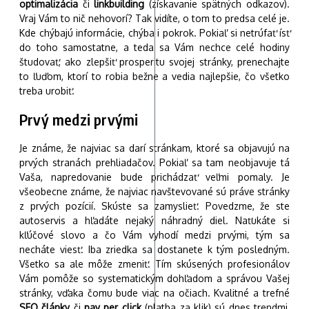
optimalizácia
či
linkbuilding
(získavanie spätných odkazov).
Vraj Vám to nič nehovorí? Tak vidíte, o tom to predsa celé je.
Kde chýbajú informácie, chýba i pokrok. Pokiaľ si netrúfať ísť
do toho samostatne, a teda sa Vám nechce celé hodiny
študovať, ako zlepšiť prosperitu svojej stránky, prenechajte
to ľuďom, ktorí to robia bežne a vedia najlepšie, čo všetko
treba urobiť.
Prvý medzi prvými
Je známe, že najviac sa darí stránkam, ktoré sa objavujú na
prvých stranách prehliadačov. Pokiaľ sa tam neobjavuje tá
Vaša, napredovanie bude prichádzať veľmi pomaly. Je
všeobecne známe, že najviac navštevované sú práve stránky
z prvých pozícií. Skúste sa zamyslieť. Povedzme, že ste
autoservis a hľadáte nejaký náhradný diel. Naťukáte si
kľúčové slovo a čo Vám vyhodí medzi prvými, tým sa
necháte viesť. Iba zriedka sa dostanete k tým posledným.
Všetko sa ale môže zmeniť. Tím skúsených profesionálov
Vám pomôže so systematickým dohľadom a správou Vašej
stránky, vďaka čomu bude viac na očiach. Kvalitné a trefné
SEO články
či
pay per click
(platba za klik) sú dnes trendmi,