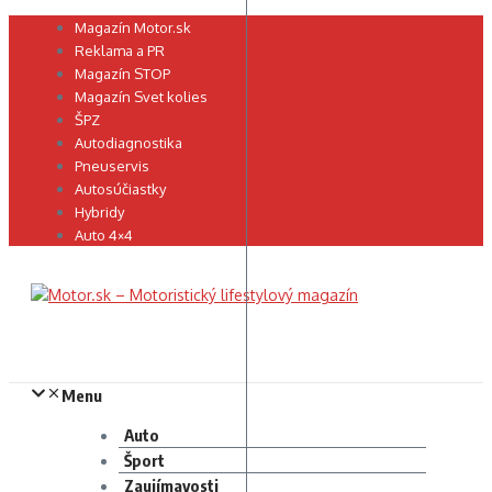
Preskočiť
Magazín Motor.sk
na
Reklama a PR
obsah
Magazín STOP
Magazín Svet kolies
ŠPZ
Autodiagnostika
Pneuservis
Autosúčiastky
Hybridy
Auto 4×4
Menu
Auto
Šport
Zaujímavosti