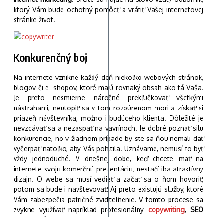
ktorý Vám bude ochotný pomôcť a vrátiť Vašej internetovej
stránke život.
Konkurenčný boj
Na internete vznikne každý deň niekoľko webových stránok,
blogov či e–shopov, ktoré majú rovnaký obsah ako tá Vaša.
Je preto nesmierne náročné prekľučkovať všetkými
nástrahami, neutopiť sa v tom rozbúrenom mori a získať si
priazeň návštevníka, možno i budúceho klienta. Dôležité je
nevzdávať sa a nezaspať na vavrínoch. Je dobré poznať silu
konkurencie, no v žiadnom prípade by ste sa ňou nemali dať
vyčerpať natoľko, aby Vás pohltila. Uznávame, nemusí to byť
vždy jednoduché. V dnešnej dobe, keď chcete mať na
internete svoju komerčnú prezentáciu, nestačí iba atraktívny
dizajn. O webe sa musí vedieť a začať sa o ňom hovoriť,
potom sa bude i navštevovať. Aj preto existujú služby, ktoré
Vám zabezpečia patričné zviditeľnenie. V tomto procese sa
zvykne využívať napríklad profesionálny
copywriting
,
SEO