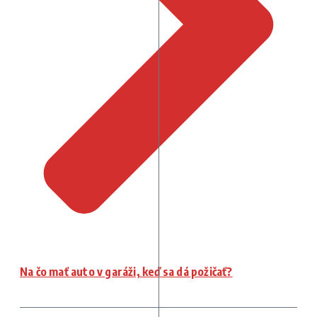
Na čo mať auto v garáži, keď sa dá požičať?