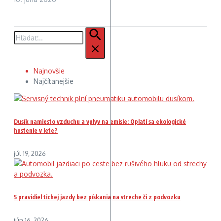
Hľadať:
Najnovšie
Najčítanejšie
Dusík namiesto vzduchu a vplyv na emisie: Oplatí sa ekologické
hustenie v lete?
júl 19, 2026
5 pravidiel tichej jazdy bez pískania na streche či z podvozku
jún 16, 2026