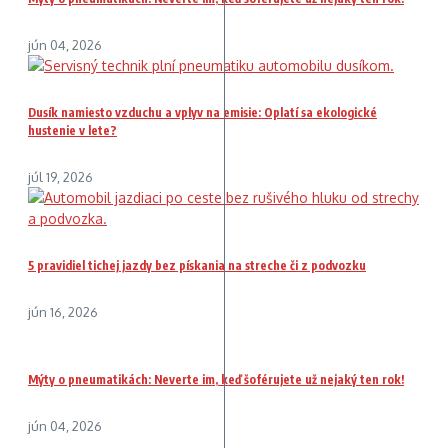
jún 04, 2026
Dusík namiesto vzduchu a vplyv na emisie: Oplatí sa ekologické
hustenie v lete?
júl 19, 2026
5 pravidiel tichej jazdy bez pískania na streche či z podvozku
jún 16, 2026
Mýty o pneumatikách: Neverte im, keď šoférujete už nejaký ten rok!
jún 04, 2026