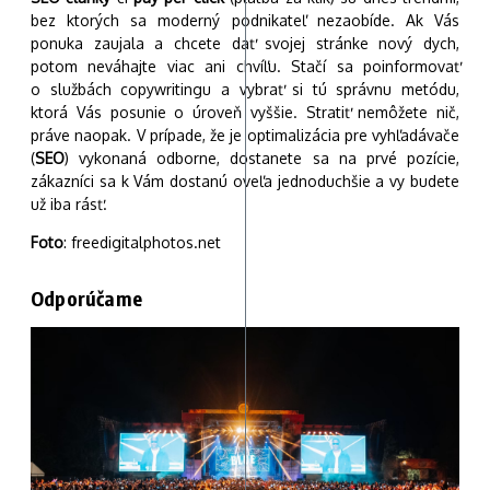
bez ktorých sa moderný podnikateľ nezaobíde. Ak Vás
ponuka zaujala a chcete dať svojej stránke nový dych,
potom neváhajte viac ani chvíľu. Stačí sa poinformovať
o službách copywritingu a vybrať si tú správnu metódu,
ktorá Vás posunie o úroveň vyššie. Stratiť nemôžete nič,
práve naopak. V prípade, že je optimalizácia pre vyhľadávače
(
SEO
) vykonaná odborne, dostanete sa na prvé pozície,
zákazníci sa k Vám dostanú oveľa jednoduchšie a vy budete
už iba rásť.
Foto
: freedigitalphotos.net
Odporúčame