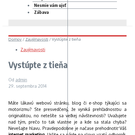
Nesmie vám ujsť
Zábava
Domov
/
Zaujímavosti
/
Vystúpte z tieňa
Zaujímavosti
Vystúpte z tieňa
Od
admin
29. septembra 2014
Máte lákavú webovú stránku, blog či e-shop týkajúci sa
motorizmu? Ste presvedčený, že vyniká prehľadnosťou a
originalitou, no netešíte sa veľkej návštevnosti? Uvažujete
nad tým, prečo to tak vlastne je a kde sa stala chyba?
Nevešajte hlavu. Pravdepodobne je načase prehodnotiť Váš
internet marketing
. Určite sa nájde na slovo vzatý odborník,