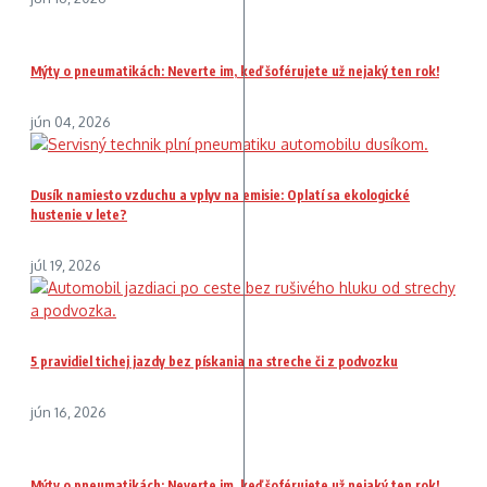
Mýty o pneumatikách: Neverte im, keď šoférujete už nejaký ten rok!
jún 04, 2026
Dusík namiesto vzduchu a vplyv na emisie: Oplatí sa ekologické
hustenie v lete?
júl 19, 2026
5 pravidiel tichej jazdy bez pískania na streche či z podvozku
jún 16, 2026
Mýty o pneumatikách: Neverte im, keď šoférujete už nejaký ten rok!