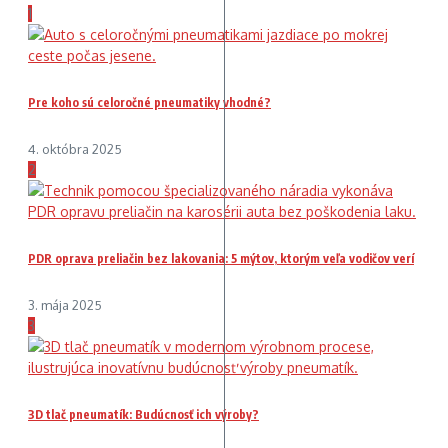
1
Pre koho sú celoročné pneumatiky vhodné?
4. októbra 2025
2
PDR oprava preliačin bez lakovania: 5 mýtov, ktorým veľa vodičov verí
3. mája 2025
3
3D tlač pneumatík: Budúcnosť ich výroby?