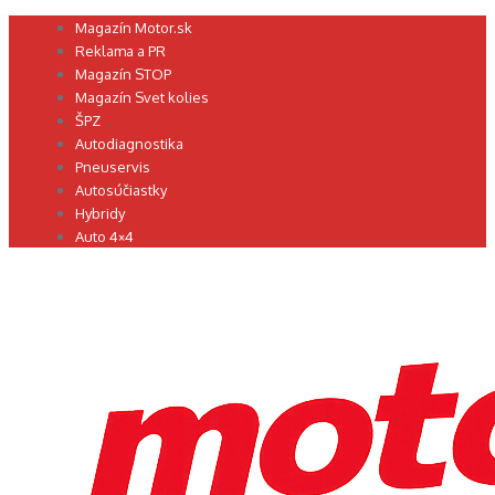
Preskočiť
Magazín Motor.sk
na
Reklama a PR
obsah
Magazín STOP
Magazín Svet kolies
ŠPZ
Autodiagnostika
Pneuservis
Autosúčiastky
Hybridy
Auto 4×4