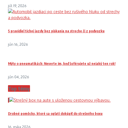
júl 19, 2026
5 pravidiel tichej jazdy bez pískania na streche či z podvozku
jún 16, 2026
Mýty o pneumatikách: Neverte im, keď šoférujete už nejaký ten rok!
jún 04, 2026
Top témy
1
Drobné pomôcky, ktoré sa oplatí dokúpiť do strešného boxu
16. mája 2026