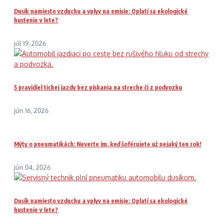
Dusík namiesto vzduchu a vplyv na emisie: Oplatí sa ekologické
hustenie v lete?
júl 19, 2026
5 pravidiel tichej jazdy bez pískania na streche či z podvozku
jún 16, 2026
Mýty o pneumatikách: Neverte im, keď šoférujete už nejaký ten rok!
jún 04, 2026
Dusík namiesto vzduchu a vplyv na emisie: Oplatí sa ekologické
hustenie v lete?