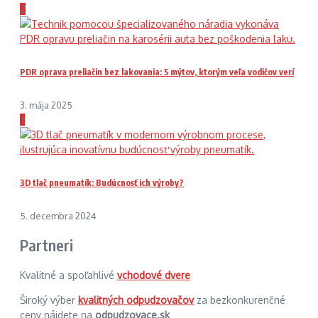
2
PDR oprava preliačin bez lakovania: 5 mýtov, ktorým veľa vodičov verí
3. mája 2025
3
3D tlač pneumatík: Budúcnosť ich výroby?
5. decembra 2024
Partneri
Kvalitné a spoľahlivé
vchodové dvere
Široký výber
kvalitných odpudzovačov
za bezkonkurenčné
ceny nájdete na
odpudzovace.sk