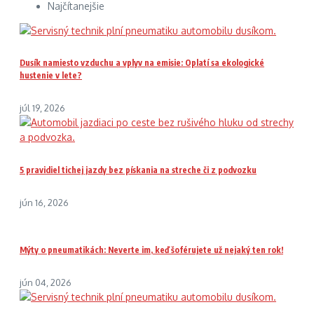
Najčítanejšie
Dusík namiesto vzduchu a vplyv na emisie: Oplatí sa ekologické
hustenie v lete?
júl 19, 2026
5 pravidiel tichej jazdy bez pískania na streche či z podvozku
jún 16, 2026
Mýty o pneumatikách: Neverte im, keď šoférujete už nejaký ten rok!
jún 04, 2026