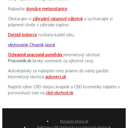
Najlepšie
domáce meteostanice
Obstarajte si
záhradný ratanový nábytok
a vychutnajte si
príjemné chvíle v záhrade naplno.
Detské koberce
rozžiaria každú izbu.
ubytovanie Chopok Jasná
Ochranné pracovné pomôcky
internetový obchod
Pracovnik.sk
široký sortiment za výborné ceny.
Autodoplnky za najlepšie ceny priamo do vašej garáže.
Internetový obchod
autoveci.sk
Najširší výber CBD olejov, kvapiek a CBD kozmetiky nájdete v
porovnávači cien na
cbd-obchod.sk
Magazín Motor.sk
Reklama a PR spolupráca na Magazín Motor.sk