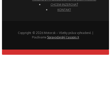
CHCEM INZEROVAŤ
KONTAKT
Copyright: © 2026 Motor.sk – Všetky práva vyhradené. |
Používame
Spravodajský časopis X