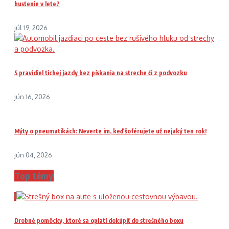
hustenie v lete?
júl 19, 2026
5 pravidiel tichej jazdy bez pískania na streche či z podvozku
jún 16, 2026
Mýty o pneumatikách: Neverte im, keď šoférujete už nejaký ten rok!
jún 04, 2026
Top témy
1
Drobné pomôcky, ktoré sa oplatí dokúpiť do strešného boxu