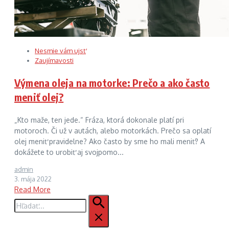
Nesmie vám ujsť
Zaujímavosti
Výmena oleja na motorke: Prečo a ako často
meniť olej?
„Kto maže, ten jede.“ Fráza, ktorá dokonale platí pri
motoroch. Či už v autách, alebo motorkách. Prečo sa oplatí
olej meniť pravidelne? Ako často by sme ho mali meniť? A
dokážete to urobiť aj svojpomo...
admin
3. mája 2022
Read More
Hľadať: