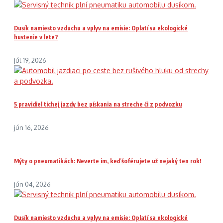
Dusík namiesto vzduchu a vplyv na emisie: Oplatí sa ekologické
hustenie v lete?
júl 19, 2026
5 pravidiel tichej jazdy bez pískania na streche či z podvozku
jún 16, 2026
Mýty o pneumatikách: Neverte im, keď šoférujete už nejaký ten rok!
jún 04, 2026
Dusík namiesto vzduchu a vplyv na emisie: Oplatí sa ekologické