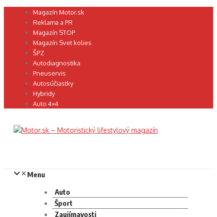
Preskočiť
Magazín Motor.sk
na
Reklama a PR
obsah
Magazín STOP
Magazín Svet kolies
ŠPZ
Autodiagnostika
Pneuservis
Autosúčiastky
Hybridy
Auto 4×4
Menu
Auto
Šport
Zaujímavosti