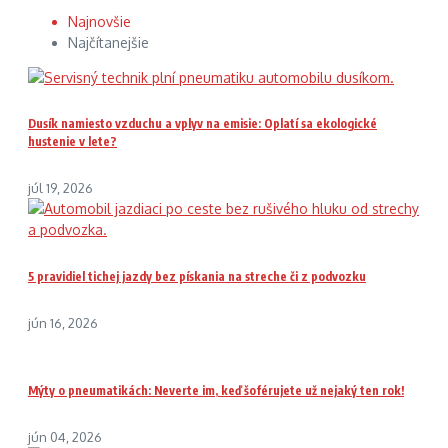
Najnovšie
Najčítanejšie
Dusík namiesto vzduchu a vplyv na emisie: Oplatí sa ekologické
hustenie v lete?
júl 19, 2026
5 pravidiel tichej jazdy bez pískania na streche či z podvozku
jún 16, 2026
Mýty o pneumatikách: Neverte im, keď šoférujete už nejaký ten rok!
jún 04, 2026