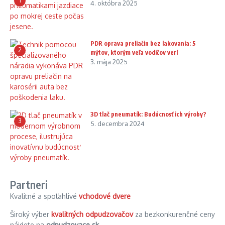
1
4. októbra 2025
PDR oprava preliačin bez lakovania: 5
2
mýtov, ktorým veľa vodičov verí
3. mája 2025
3D tlač pneumatík: Budúcnosť ich výroby?
3
5. decembra 2024
Partneri
Kvalitné a spoľahlivé
vchodové dvere
Široký výber
kvalitných odpudzovačov
za bezkonkurenčné ceny
nájdete na
odpudzovace.sk