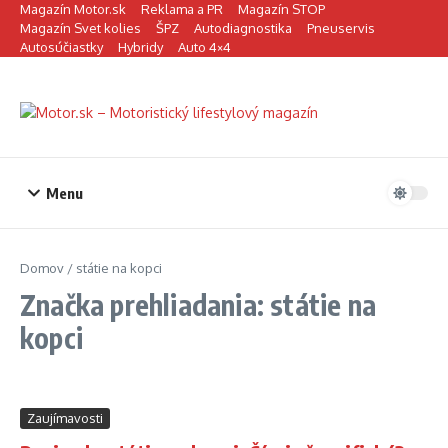
Preskočiť na obsah
Magazín Motor.sk
Reklama a PR
Magazín STOP
Magazín Svet kolies
ŠPZ
Autodiagnostika
Pneuservis
Autosúčiastky
Hybridy
Auto 4×4
Menu
Domov
/
státie na kopci
Značka prehliadania: státie na
kopci
Zaujímavosti