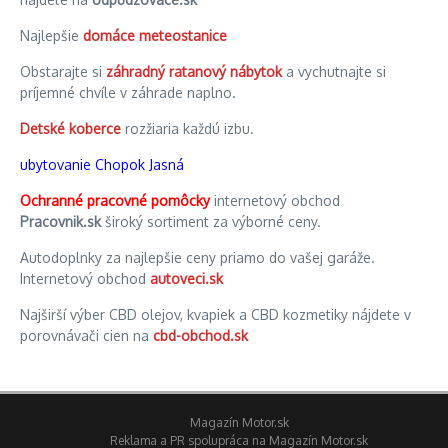
Najlepšie
domáce meteostanice
Obstarajte si
záhradný ratanový nábytok
a vychutnajte si
príjemné chvíle v záhrade naplno.
Detské koberce
rozžiaria každú izbu.
ubytovanie Chopok Jasná
Ochranné pracovné pomôcky
internetový obchod
Pracovnik.sk
široký sortiment za výborné ceny.
Autodoplnky za najlepšie ceny priamo do vašej garáže.
Internetový obchod
autoveci.sk
Najširší výber CBD olejov, kvapiek a CBD kozmetiky nájdete v
porovnávači cien na
cbd-obchod.sk
Magazín Motor.sk
Reklama a PR spolupráca na Magazín Motor.sk