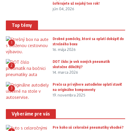
šoférujete už nejaký ten rok!
jún 04, 2026
Top témy
Drobné pomôcky, ktoré sa oplatí dokúpiť do
1
strešného boxu
16. mája 2026
DOT číslo: je vek nových pneumatík
2
skutočne dôležitý?
14. marca 2026
Prečo sa pri výbere autodielov oplatí staviť
3
na originálne komponenty
19. novembra 2025
Vyberáme pre vás
Pre koho sú celoročné pneumatiky vhodné?