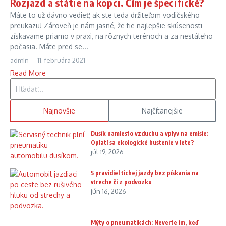
Rozjazd a státie na kopci. Čím je špecifické?
Máte to už dávno vedieť, ak ste teda držiteľom vodičského
preukazu! Zároveň je nám jasné, že tie najlepšie skúsenosti
získavame priamo v praxi, na rôznych terénoch a za nestáleho
počasia. Máte pred se...
admin
11. februára 2021
Read More
Hľadať:
Najnovšie
Najčítanejšie
Dusík namiesto vzduchu a vplyv na emisie:
Oplatí sa ekologické hustenie v lete?
júl 19, 2026
5 pravidiel tichej jazdy bez pískania na
streche či z podvozku
jún 16, 2026
Mýty o pneumatikách: Neverte im, keď