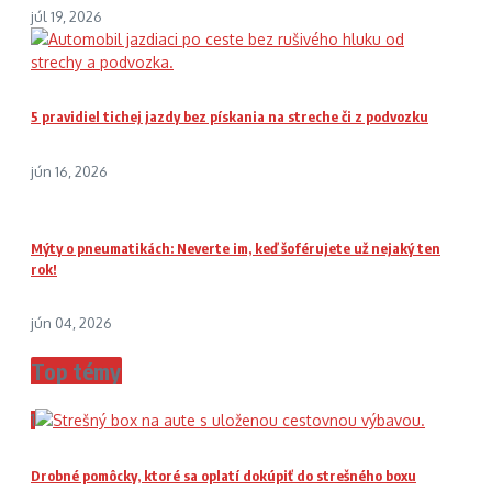
júl 19, 2026
5 pravidiel tichej jazdy bez pískania na streche či z podvozku
jún 16, 2026
Mýty o pneumatikách: Neverte im, keď šoférujete už nejaký ten
rok!
jún 04, 2026
Top témy
1
Drobné pomôcky, ktoré sa oplatí dokúpiť do strešného boxu