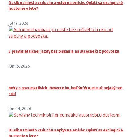
Dusík namiesto vzduchu a vplyv na emisie: Oplatí sa ekologické
hustenie v lete?
júl 19, 2026
5 pravidiel tichej jazdy bez pískania na streche či z podvozku
jún 16, 2026
Mýty o pneumatikách: Neverte im, keď šoférujete už nejaký ten
rok!
jún 04, 2026
Dusík namiesto vzduchu a vplyv na emisie: Oplatí sa ekologické
hustenie v lete?