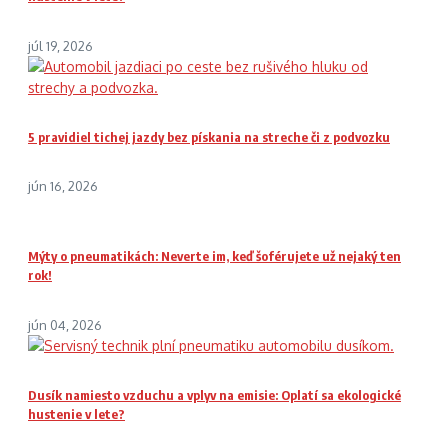
júl 19, 2026
5 pravidiel tichej jazdy bez pískania na streche či z podvozku
jún 16, 2026
Mýty o pneumatikách: Neverte im, keď šoférujete už nejaký ten
rok!
jún 04, 2026
Dusík namiesto vzduchu a vplyv na emisie: Oplatí sa ekologické
hustenie v lete?