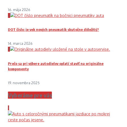
16. mája 2026
2
DOT číslo: je vek nových pneumatík skutočne dôležitý?
14. marca 2026
3
Prečo sa pri výbere autodielov oplatí staviť na originálne
komponenty
19. novembra 2025
Vyberáme pre vás
1