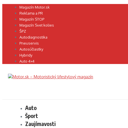
Preskočiť
Magazín Motor.sk
na
Reklama a PR
obsah
Magazín STOP
Magazín Svet kolies
ŠPZ
Autodiagnostika
Pneuservis
Autosúčiastky
Hybridy
Auto 4×4
Auto
Šport
Zaujímavosti