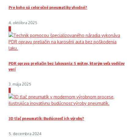
Pre koho sú celoročné pneumatiky vhodné?
4. októbra 2025
2
PDR oprava preliačin bez lakovania: 5 mýtov, ktorým veľa vodičov
verí
3. mája 2025
3
3D tlač pneumatík: Budúcnosť ich výroby?
5. decembra 2024