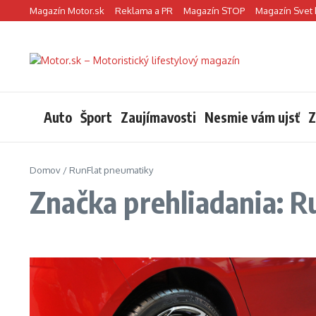
Preskočiť na obsah
Magazín Motor.sk
Reklama a PR
Magazín STOP
Magazín Svet 
Auto
Šport
Zaujímavosti
Nesmie vám ujsť
Z
Domov
/
RunFlat pneumatiky
Značka prehliadania: 