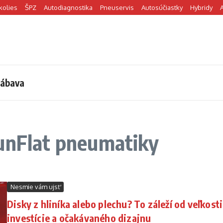
kolies
ŠPZ
Autodiagnostika
Pneuservis
Autosúčiastky
Hybridy
ábava
RunFlat pneumatiky
Nesmie vám ujsť
Disky z hliníka alebo plechu? To záleží od veľkosti
investície a očakávaného dizajnu