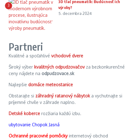
3D tlač pneumatík: Budúcnosť ich
3
výroby?
5. decembra 2024
Partneri
Kvalitné a spoľahlivé
vchodové dvere
Široký výber
kvalitných odpudzovačov
za bezkonkurenčné
ceny nájdete na
odpudzovace.sk
Najlepšie
domáce meteostanice
Obstarajte si
záhradný ratanový nábytok
a vychutnajte si
príjemné chvíle v záhrade naplno.
Detské koberce
rozžiaria každú izbu.
ubytovanie Chopok Jasná
Ochranné pracovné pomôcky
internetový obchod