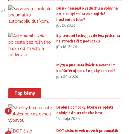
Dusík namiesto vzduchu a vplyv na
 až
emisie: Oplatí sa ekologické
.
hustenie v lete?
júl 19, 2026
5 pravidiel tichej jazdy bez pískania
na streche či z podvozku
jún 16, 2026
Mýty o pneumatikách: Neverte im,
keď šoférujete už nejaký ten rok!
jún 04, 2026
Top témy
Drobné pomôcky, ktoré sa oplatí
1
dokúpiť do strešného boxu
16. mája 2026
DOT číslo: je vek nových pneumatík