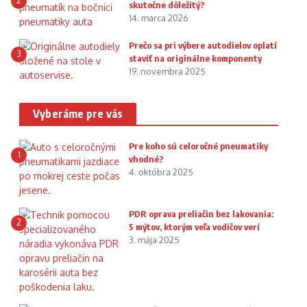
2
skutočne dôležitý?
14. marca 2026
Prečo sa pri výbere autodielov oplatí
3
staviť na originálne komponenty
19. novembra 2025
Vyberáme pre vás
Pre koho sú celoročné pneumatiky
1
vhodné?
4. októbra 2025
PDR oprava preliačin bez lakovania:
2
5 mýtov, ktorým veľa vodičov verí
3. mája 2025