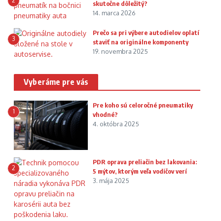
2
skutočne dôležitý?
14. marca 2026
Prečo sa pri výbere autodielov oplatí
3
staviť na originálne komponenty
19. novembra 2025
Vyberáme pre vás
Pre koho sú celoročné pneumatiky
1
vhodné?
4. októbra 2025
PDR oprava preliačin bez lakovania:
2
5 mýtov, ktorým veľa vodičov verí
3. mája 2025