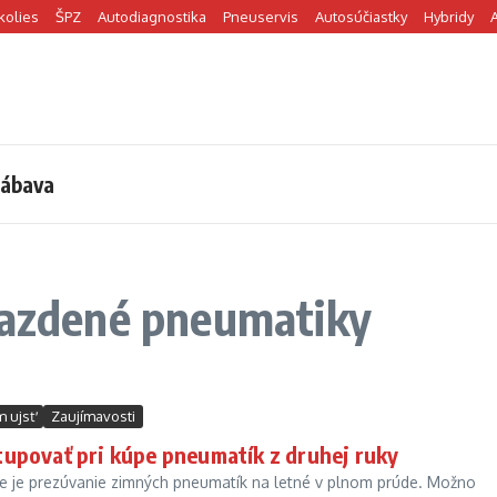
kolies
ŠPZ
Autodiagnostika
Pneuservis
Autosúčiastky
Hybridy
ábava
ojazdené pneumatiky
 ujsť
Zaujímavosti
upovať pri kúpe pneumatík z druhej ruky
 je prezúvanie zimných pneumatík na letné v plnom prúde. Možno