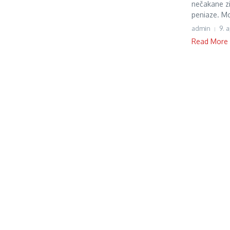
nečakane zi
peniaze. Mo
admin
9. 
Read More