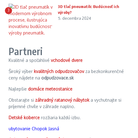
3D tlač pneumatík: Budúcnosť ich
3
výroby?
5. decembra 2024
Partneri
Kvalitné a spoľahlivé
vchodové dvere
Široký výber
kvalitných odpudzovačov
za bezkonkurenčné
ceny nájdete na
odpudzovace.sk
Najlepšie
domáce meteostanice
Obstarajte si
záhradný ratanový nábytok
a vychutnajte si
príjemné chvíle v záhrade naplno.
Detské koberce
rozžiaria každú izbu.
ubytovanie Chopok Jasná