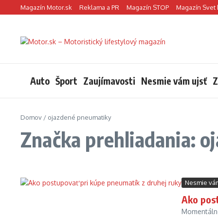
Preskočiť na obsah
Magazín Motor.sk
Reklama a PR
Magazín STOP
Magazín Svet 
Auto
Šport
Zaujímavosti
Nesmie vám ujsť
Z
Domov
/
ojazdené pneumatiky
Značka prehliadania: 
Nesmie vám
Ako post
Momentálne