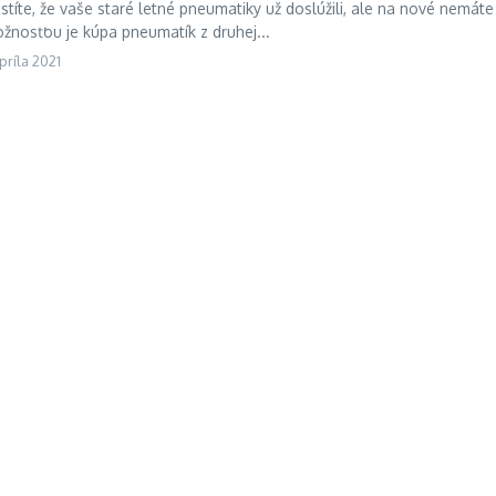
stíte, že vaše staré letné pneumatiky už doslúžili, ale na nové nemáte
žnosťou je kúpa pneumatík z druhej...
apríla 2021