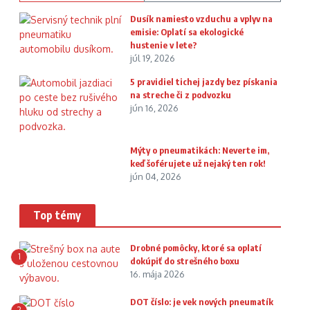
Dusík namiesto vzduchu a vplyv na
emisie: Oplatí sa ekologické
hustenie v lete?
júl 19, 2026
5 pravidiel tichej jazdy bez pískania
na streche či z podvozku
jún 16, 2026
Mýty o pneumatikách: Neverte im,
keď šoférujete už nejaký ten rok!
jún 04, 2026
Top témy
Drobné pomôcky, ktoré sa oplatí
1
dokúpiť do strešného boxu
16. mája 2026
DOT číslo: je vek nových pneumatík