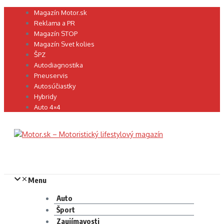
Preskočiť
Magazín Motor.sk
na
Reklama a PR
obsah
Magazín STOP
Magazín Svet kolies
ŠPZ
Autodiagnostika
Pneuservis
Autosúčiastky
Hybridy
Auto 4×4
Menu
Auto
Šport
Zaujímavosti