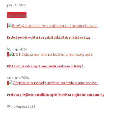
jún 04, 2026
Top témy
1
Drobné pomôcky, ktoré sa oplatí dokúpiť do strešného boxu
16. mája 2026
2
DOT číslo: je vek nových pneumatík skutočne dôležitý?
14. marca 2026
3
Prečo sa pri výbere autodielov oplatí staviť na originálne komponenty
19. novembra 2025