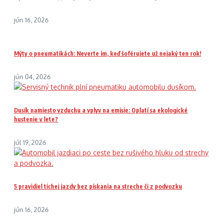
jún 16, 2026
Mýty o pneumatikách: Neverte im, keď šoférujete už nejaký ten rok!
jún 04, 2026
Dusík namiesto vzduchu a vplyv na emisie: Oplatí sa ekologické
hustenie v lete?
júl 19, 2026
5 pravidiel tichej jazdy bez pískania na streche či z podvozku
jún 16, 2026