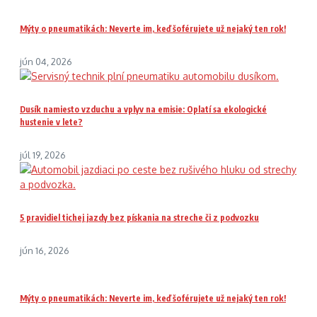
Mýty o pneumatikách: Neverte im, keď šoférujete už nejaký ten rok!
jún 04, 2026
Dusík namiesto vzduchu a vplyv na emisie: Oplatí sa ekologické
hustenie v lete?
júl 19, 2026
5 pravidiel tichej jazdy bez pískania na streche či z podvozku
jún 16, 2026
Mýty o pneumatikách: Neverte im, keď šoférujete už nejaký ten rok!