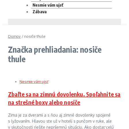
Nesmie vám ujsť
Zábava
Domov
/
nosiče thule
Značka prehliadania: nosiče
thule
Nesmie vám ujsť
Zbaľte sa na zimnú dovolenku. Spoľahnite sa
na strešné boxy alebo nosiče
Zima je za dverami a s ňou aj zimné dovolenky spojené
s lyžovaním. Hlavou ste už v hoteli s punčom v ruke, ale
v skutočnosti riešite nepríjemnú situáciu. Ako dostať celú