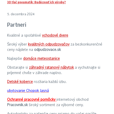
3D tlač pneumatík: Budúcnosť ich výroby?
5. decembra 2024
Partneri
Kvalitné a spoľahlivé
vchodové dvere
Široký výber
kvalitných odpudzovačov
za bezkonkurenčné
ceny nájdete na
odpudzovace.sk
Najlepšie
domáce meteostanice
Obstarajte si
záhradný ratanový nábytok
a vychutnajte si
príjemné chvíle v záhrade naplno.
Detské koberce
rozžiaria každú izbu.
ubytovanie Chopok Jasná
Ochranné pracovné pomôcky
internetový obchod
Pracovnik.sk
široký sortiment za výborné ceny.
Autodoplnky za najlepšie ceny priamo do vašej garáže.