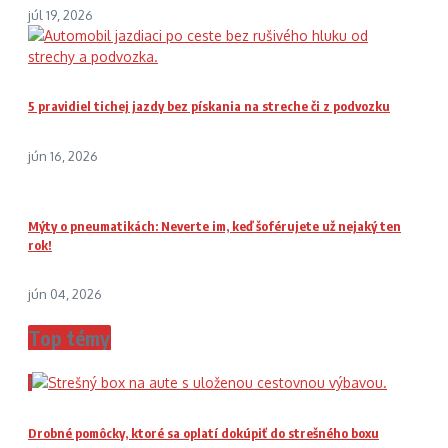
júl 19, 2026
5 pravidiel tichej jazdy bez pískania na streche či z podvozku
jún 16, 2026
Mýty o pneumatikách: Neverte im, keď šoférujete už nejaký ten
rok!
jún 04, 2026
Top témy
1
Drobné pomôcky, ktoré sa oplatí dokúpiť do strešného boxu