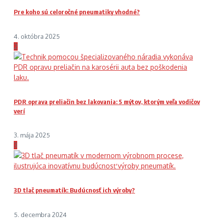
Pre koho sú celoročné pneumatiky vhodné?
4. októbra 2025
2
PDR oprava preliačin bez lakovania: 5 mýtov, ktorým veľa vodičov
verí
3. mája 2025
3
3D tlač pneumatík: Budúcnosť ich výroby?
5. decembra 2024