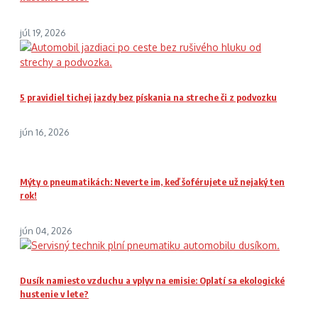
júl 19, 2026
5 pravidiel tichej jazdy bez pískania na streche či z podvozku
jún 16, 2026
Mýty o pneumatikách: Neverte im, keď šoférujete už nejaký ten
rok!
jún 04, 2026
Dusík namiesto vzduchu a vplyv na emisie: Oplatí sa ekologické
hustenie v lete?