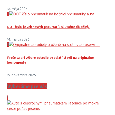
16. mája 2026
2
DOT číslo: je vek nových pneumatík skutočne dôležitý?
14. marca 2026
3
Prečo sa pri výbere autodielov oplatí staviť na originálne
komponenty
19. novembra 2025
Vyberáme pre vás
1