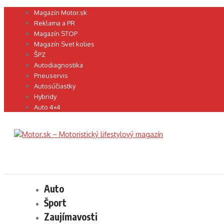
Preskočiť
Magazín Motor.sk
na
Reklama a PR
obsah
Magazín STOP
Magazín Svet kolies
ŠPZ
Autodiagnostika
Pneuservis
Autosúčiastky
Hybridy
Auto 4×4
Auto
Šport
Zaujímavosti