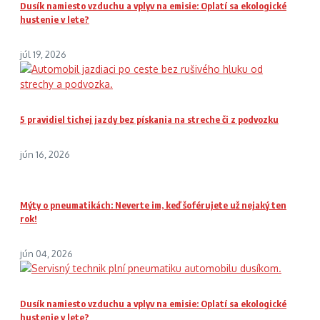
Dusík namiesto vzduchu a vplyv na emisie: Oplatí sa ekologické
hustenie v lete?
júl 19, 2026
5 pravidiel tichej jazdy bez pískania na streche či z podvozku
jún 16, 2026
Mýty o pneumatikách: Neverte im, keď šoférujete už nejaký ten
rok!
jún 04, 2026
Dusík namiesto vzduchu a vplyv na emisie: Oplatí sa ekologické
hustenie v lete?