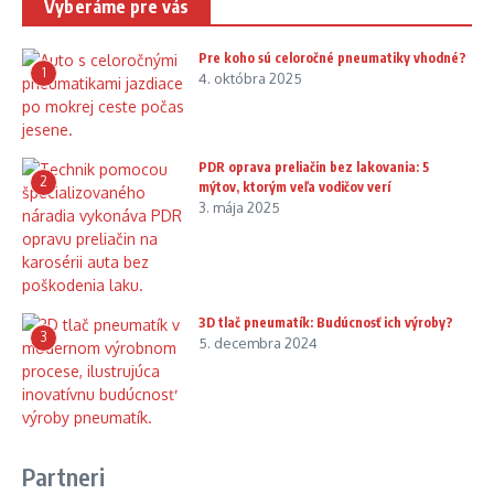
Vyberáme pre vás
Pre koho sú celoročné pneumatiky vhodné?
1
4. októbra 2025
PDR oprava preliačin bez lakovania: 5
2
mýtov, ktorým veľa vodičov verí
3. mája 2025
3D tlač pneumatík: Budúcnosť ich výroby?
3
5. decembra 2024
Partneri