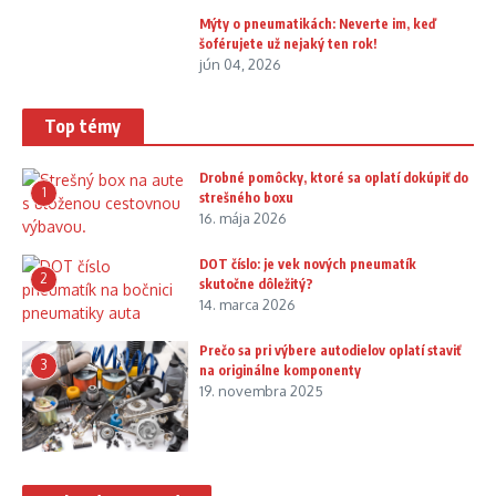
Mýty o pneumatikách: Neverte im, keď
šoférujete už nejaký ten rok!
jún 04, 2026
Top témy
Drobné pomôcky, ktoré sa oplatí dokúpiť do
1
strešného boxu
16. mája 2026
DOT číslo: je vek nových pneumatík
2
skutočne dôležitý?
14. marca 2026
Prečo sa pri výbere autodielov oplatí staviť
3
na originálne komponenty
19. novembra 2025