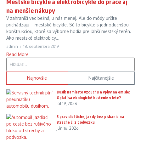
Mestské bicykle a elektrobicykle do práce aj
na menšie nákupy
V zahraničí vec bežná, u nás menej. Ale do módy určite
prichádzajú – mestské bicykle. Sú to bicykle s jednoduchšou
konštrukciou, ktoré sa výborne hodia pre ľahší mestský terén.
Ako mestské elektrobicy...
admin
18. septembra 2019
Read More
Hľadať:
Najnovšie
Najčítanejšie
Dusík namiesto vzduchu a vplyv na emisie:
Oplatí sa ekologické hustenie v lete?
júl 19, 2026
5 pravidiel tichej jazdy bez pískania na
streche či z podvozku
jún 16, 2026