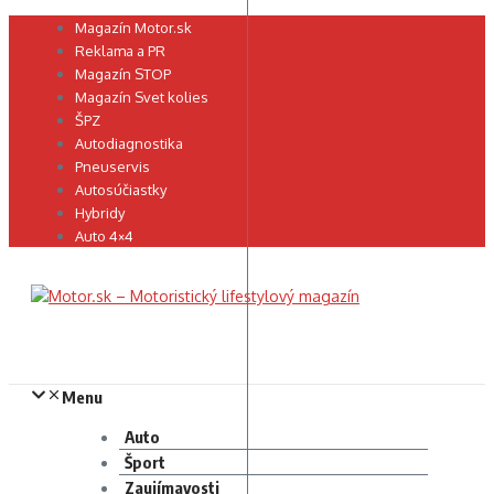
Preskočiť
Magazín Motor.sk
na
Reklama a PR
obsah
Magazín STOP
Magazín Svet kolies
ŠPZ
Autodiagnostika
Pneuservis
Autosúčiastky
Hybridy
Auto 4×4
Menu
Auto
Šport
Zaujímavosti