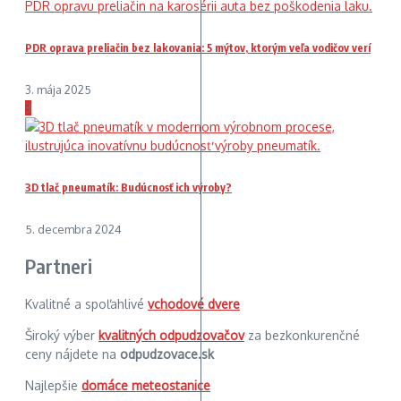
PDR oprava preliačin bez lakovania: 5 mýtov, ktorým veľa vodičov verí
3. mája 2025
3
3D tlač pneumatík: Budúcnosť ich výroby?
5. decembra 2024
Partneri
Kvalitné a spoľahlivé
vchodové dvere
Široký výber
kvalitných odpudzovačov
za bezkonkurenčné
ceny nájdete na
odpudzovace.sk
Najlepšie
domáce meteostanice