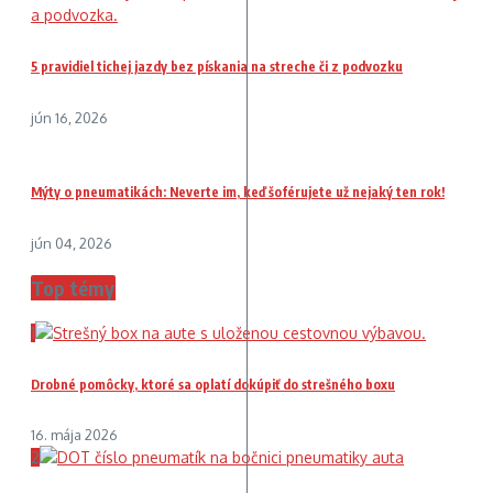
5 pravidiel tichej jazdy bez pískania na streche či z podvozku
jún 16, 2026
Mýty o pneumatikách: Neverte im, keď šoférujete už nejaký ten rok!
jún 04, 2026
Top témy
1
Drobné pomôcky, ktoré sa oplatí dokúpiť do strešného boxu
16. mája 2026
2