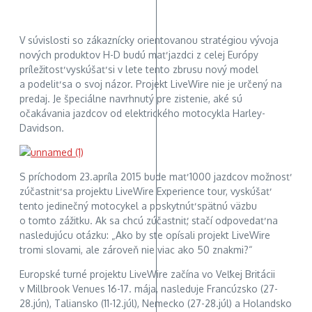
V súvislosti so zákaznícky orientovanou stratégiou vývoja
nových produktov H-D budú mať jazdci z celej Európy
príležitosť vyskúšať si v lete tento zbrusu nový model
a podeliť sa o svoj názor. Projekt LiveWire nie je určený na
predaj. Je špeciálne navrhnutý pre zistenie, aké sú
očakávania jazdcov od elektrického motocykla Harley-
Davidson.
S príchodom 23.apríla 2015 bude mať 1000 jazdcov možnosť
zúčastniť sa projektu LiveWire Experience tour, vyskúšať
tento jedinečný motocykel a poskytnúť spätnú väzbu
o tomto zážitku. Ak sa chcú zúčastniť, stačí odpovedať na
nasledujúcu otázku: „Ako by ste opísali projekt LiveWire
tromi slovami, ale zároveň nie viac ako 50 znakmi?“
Europské turné projektu LiveWire začína vo Veľkej Britácii
v Millbrook Venues 16-17. mája, nasleduje Francúzsko (27-
28.jún), Taliansko (11-12.júl), Nemecko (27-28.júl) a Holandsko