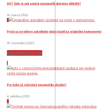
DOT číslo: je vek nových pneumatík skutočne dôležitý?
14. marca 2026
3
Prečo sa pri výbere autodielov oplatí staviť na originálne komponenty
19. novembra 2025
Vyberáme pre vás
1
Pre koho sú celoročné pneumatiky vhodné?
4. októbra 2025
2