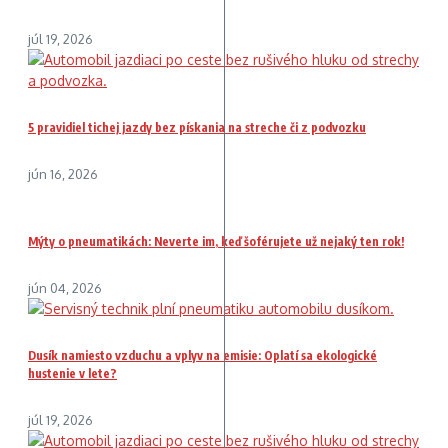
júl 19, 2026
5 pravidiel tichej jazdy bez pískania na streche či z podvozku
jún 16, 2026
Mýty o pneumatikách: Neverte im, keď šoférujete už nejaký ten rok!
jún 04, 2026
Dusík namiesto vzduchu a vplyv na emisie: Oplatí sa ekologické
hustenie v lete?
júl 19, 2026