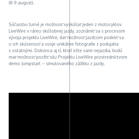
(8-9.august).
Súčasťou turné je možnosť vyskúšať jeden z motocyklov
LiveWire v rámci skúšobnej jazdy, zoznámiť sa s procesom
vývoja projektu LiveWire, dať možnosť jazdcom podeliť sa
o ich skúsenosť a svoje unikátne fotografie z podujatia
s ostatnými. Dokonca aj tí, ktorí ešte sami nejazdia, budú
mať možnosť pocítiť silu Projektu LiveWire prostredníctvom
demo Jumpstart – simulovaného zážitku z jazdy.