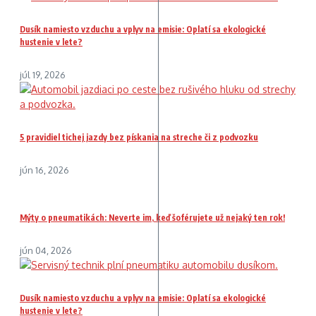
Dusík namiesto vzduchu a vplyv na emisie: Oplatí sa ekologické
hustenie v lete?
júl 19, 2026
5 pravidiel tichej jazdy bez pískania na streche či z podvozku
jún 16, 2026
Mýty o pneumatikách: Neverte im, keď šoférujete už nejaký ten rok!
jún 04, 2026
Dusík namiesto vzduchu a vplyv na emisie: Oplatí sa ekologické
hustenie v lete?