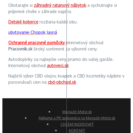
Obstarajte si
záhradný ratanový nábytok
a vychutnajte si
príjemné chvíle v záhrade naplno.
Detské koberce
rozžiaria každú izbu.
ubytovanie Chopok Jasná
Ochranné pracovné pomôcky
internetový obchod
Pracovnik.sk
široký sortiment za výborné ceny.
Autodoplnky za najlepšie ceny priamo do vašej garáže.
Internetový obchod
autoveci.sk
Najširší výber CBD olejov, kvapiek a CBD kozmetiky nájdete v
porovnávači cien na
cbd-obchod.sk
Magazín Motor.sk
Reklama a PR spolupráca na Magazín Motor.sk
CHCEM INZEROVAŤ
KONTAKT