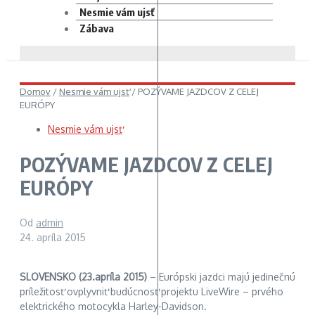
Nesmie vám ujsť
Zábava
Domov
/
Nesmie vám ujsť
/
POZÝVAME JAZDCOV Z CELEJ
EURÓPY
Nesmie vám ujsť
POZÝVAME JAZDCOV Z CELEJ
EURÓPY
Od
admin
24. apríla 2015
SLOVENSKO (23.apríla 2015)
– Európski jazdci majú jedinečnú
príležitosť ovplyvniť budúcnosť projektu LiveWire – prvého
elektrického motocykla Harley-Davidson.