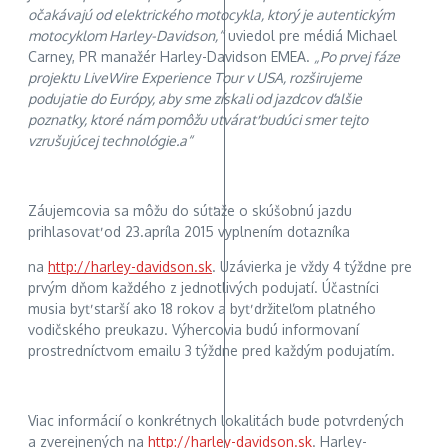
očakávajú od elektrického motocykla, ktorý je autentickým
motocyklom Harley-Davidson,“
uviedol pre médiá Michael
Carney, PR manažér Harley-Davidson EMEA.
„Po prvej fáze
projektu LiveWire Experience Tour v USA, rozširujeme
podujatie do Európy, aby sme získali od jazdcov ďalšie
poznatky, ktoré nám pomôžu utvárať budúci smer tejto
vzrušujúcej technológie.a“
Záujemcovia sa môžu do súťaže o skúšobnú jazdu
prihlasovať od 23.apríla 2015 vyplnením dotazníka
na
http://harley-davidson.sk
. Uzávierka je vždy 4 týždne pre
prvým dňom každého z jednotlivých podujatí. Účastníci
musia byť starší ako 18 rokov a byť držiteľom platného
vodičského preukazu. Výhercovia budú informovaní
prostredníctvom emailu 3 týždne pred každým podujatím.
Viac informácií o konkrétnych lokalitách bude potvrdených
a zverejnených na
http://harley-davidson.sk
. Harley-