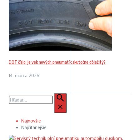
DOT číslo: je vek nových pneumatík skutočne dôležitý?
14. marca 2026
Hľadať:
Najnovšie
Najčítanejšie