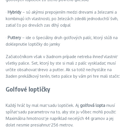
·
Hybridy
– sú akýmsi prepojením medzi drevami a železami a
kombinujú ich vlastnosti, po železách zdedili jednoduchší švih,
zatiaľ čo po drevách zas dlhý odpal
·
Puttery
– ide o špeciálny druh golfových palíc, ktorý slúži na
doklepnutie loptičky do jamky
Začiatočníkom však v žiadnom prípade netreba ihneď vlastniť
všetky palice. Set, ktorý by ste si mali z palíc vyskladať, musí
určite obsahovať drevo a putter. Ak sa totiž nechystáte na
žiaden prekážkový terén, tieto palice by vám pri hre mali stačiť.
Golfové loptičky
Každý hráč by mal mať sadu loptičiek. Aj
golfová lopta
musí
spĺňať sadu parametrov na to, aby ste ju vôbec mohli použiť.
Maximálna hmotnosť je napríklad necelých 44 gramov a jej
dolet nesmie presiahnuť 256 metrov.