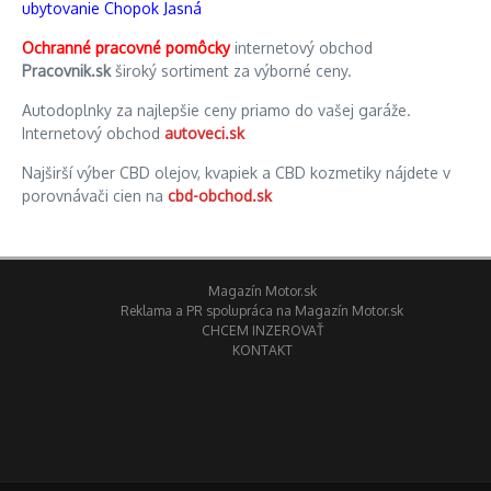
ubytovanie Chopok Jasná
Ochranné pracovné pomôcky
internetový obchod
Pracovnik.sk
široký sortiment za výborné ceny.
Autodoplnky za najlepšie ceny priamo do vašej garáže.
Internetový obchod
autoveci.sk
Najširší výber CBD olejov, kvapiek a CBD kozmetiky nájdete v
porovnávači cien na
cbd-obchod.sk
Magazín Motor.sk
Reklama a PR spolupráca na Magazín Motor.sk
CHCEM INZEROVAŤ
KONTAKT