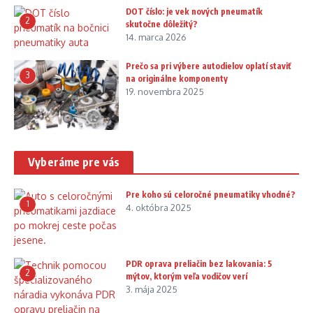
DOT číslo: je vek nových pneumatík
2
skutočne dôležitý?
14. marca 2026
Prečo sa pri výbere autodielov oplatí staviť
3
na originálne komponenty
19. novembra 2025
Vyberáme pre vás
Pre koho sú celoročné pneumatiky vhodné?
1
4. októbra 2025
PDR oprava preliačin bez lakovania: 5
2
mýtov, ktorým veľa vodičov verí
3. mája 2025