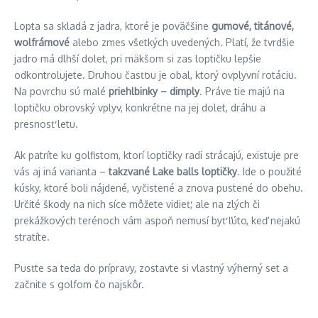
Lopta sa skladá z jadra, ktoré je poväčšine
gumové, titánové,
wolfrámové
alebo zmes všetkých uvedených. Platí, že tvrdšie
jadro má dlhší dolet, pri mäkšom si zas loptičku lepšie
odkontrolujete. Druhou časťou je obal, ktorý ovplyvní rotáciu.
Na povrchu sú malé
priehlbinky – dimply
. Práve tie majú na
loptičku obrovský vplyv, konkrétne na jej dolet, dráhu a
presnosť letu.
Ak patríte ku golfistom, ktorí loptičky radi strácajú, existuje pre
vás aj iná varianta –
takzvané Lake balls loptičky
. Ide o použité
kúsky, ktoré boli nájdené, vyčistené a znova pustené do obehu.
Určité škody na nich síce môžete vidieť, ale na zlých či
prekážkových terénoch vám aspoň nemusí byť ľúto, keď nejakú
stratíte.
Pusťte sa teda do prípravy, zostavte si vlastný výherný set a
začnite s golfom čo najskôr.