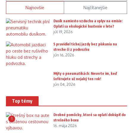
Najnovšie
Najčítanejšie
Dusík namiesto vzduchu a vplyv na emisie:
Oplatí sa ekologické hustenie v lete?
júl 19, 2026
5 pravidiel tichej jazdy bez pískania na
streche či z podvozku
jún 16, 2026
Mýty o pneumatikách: Neverte im, keď
šoférujete už nejaký ten rok!
jún 04, 2026
Top témy
Drobné pomôcky, ktoré sa oplatí dokúpiť do
1
strešného boxu
16. mája 2026