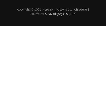
Copyright: © 2026 Motor.sk – Všetky práva vyhradené. |
Používame
Spravodajský časopis X