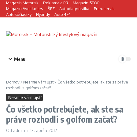
Preskočiť na obsah
Magazín Motor.sk
Reklama a PR
Magazín STOP
Magazín Svet kolies
ŠPZ
Autodiagnostika
Pneuservis
Autosúčiastky
Hybridy
Auto 4×4
Menu
Domov
/
Nesmie vám ujsť
/
Čo všetko potrebujete, ak ste sa práve
rozhodli s golfom začať?
Nesmie vám ujsť
Čo všetko potrebujete, ak ste sa
práve rozhodli s golfom začať?
Od
admin
13. apríla 2017