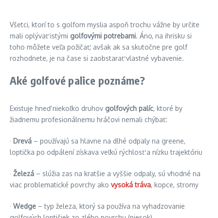
Všetci, ktorí to s golfom myslia aspoň trochu vážne by určite
mali oplývať istými
golfovými potrebami
. Áno, na ihrisku si
toho môžete veľa požičať, avšak ak sa skutočne pre golf
rozhodnete, je na čase si zaobstarať vlastné vybavenie.
Aké golfové palice poznáme?
Existuje hneď niekoľko druhov
golfových palíc
, ktoré by
žiadnemu profesionálnemu hráčovi nemali chýbať.
·
Drevá
– používajú sa hlavne na dlhé odpaly na greene,
loptička po odpálení získava veľkú rýchlosť a nízku trajektóriu
·
Železá
– slúžia zas na kratšie a vyššie odpaly, sú vhodné na
viac problematické povrchy ako
vysoká tráva
, kopce, stromy
·
Wedge
– typ železa, ktorý sa používa na vyhadzovanie
golfových loptičiek zo zlého povrchu (piesok)