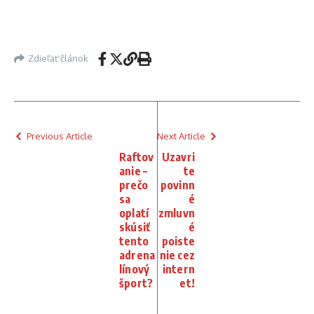
Zdieľať článok
Previous Article
Next Article
Raftov
Uzavri
anie –
te
prečo
povinn
sa
é
oplatí
zmluvn
skúsiť
é
tento
poiste
adrena
nie cez
línový
intern
šport?
et!