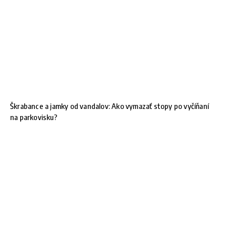
Škrabance a jamky od vandalov: Ako vymazať stopy po vyčíňaní
na parkovisku?