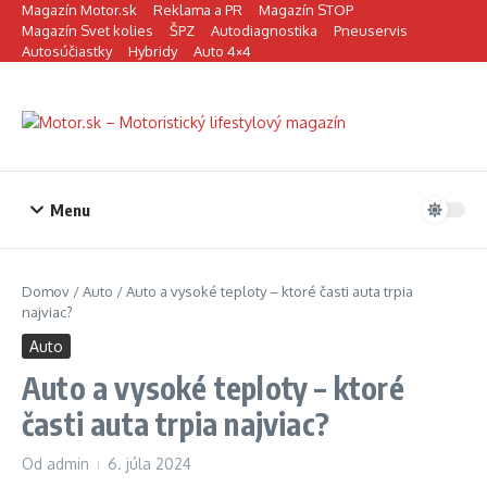
Preskočiť na obsah
Magazín Motor.sk
Reklama a PR
Magazín STOP
Magazín Svet kolies
ŠPZ
Autodiagnostika
Pneuservis
Autosúčiastky
Hybridy
Auto 4×4
Menu
Domov
/
Auto
/
Auto a vysoké teploty – ktoré časti auta trpia
najviac?
Auto
Auto a vysoké teploty – ktoré
časti auta trpia najviac?
Od
admin
6. júla 2024