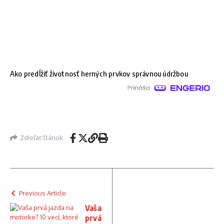
Ako predĺžiť životnosť herných prvkov správnou údržbou
Zdieľať článok
Previous Article
Vaša
prvá