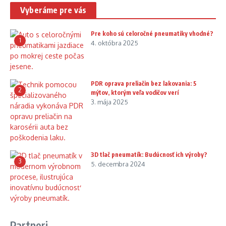
Vyberáme pre vás
Pre koho sú celoročné pneumatiky vhodné?
1
4. októbra 2025
PDR oprava preliačin bez lakovania: 5
2
mýtov, ktorým veľa vodičov verí
3. mája 2025
3D tlač pneumatík: Budúcnosť ich výroby?
3
5. decembra 2024
Partneri