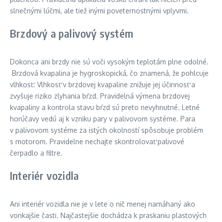
slnečnými lúčmi, ale tiež inými poveternostnými vplyvmi.
Brzdový a palivový systém
Dokonca ani brzdy nie sú voči vysokým teplotám plne odolné.
Brzdová kvapalina je hygroskopická, čo znamená, že pohlcuje
vlhkosť. Vlhkosť v brzdovej kvapaline znižuje jej účinnosť a
zvyšuje riziko zlyhania bŕzd. Pravidelná výmena brzdovej
kvapaliny a kontrola stavu bŕzd sú preto nevyhnutné. Letné
horúčavy vedú aj k vzniku pary v palivovom systéme. Para
v palivovom systéme za istých okolností spôsobuje problém
s motorom. Pravidelne nechajte skontrolovať palivové
čerpadlo a filtre.
Interiér vozidla
Ani interiér vozidla nie je v lete o nič menej namáhaný ako
vonkajšie časti. Najčastejšie dochádza k praskaniu plastových