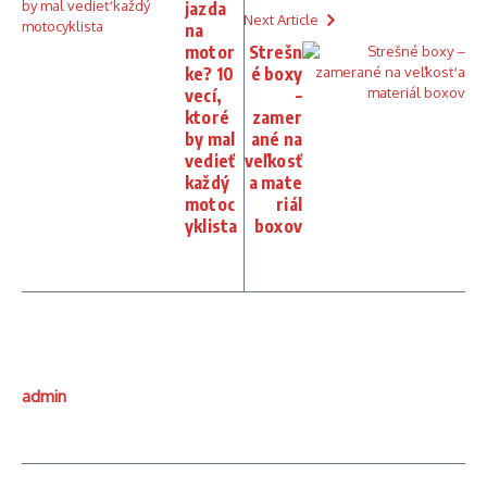
jazda
Next Article
na
motor
Strešn
ke? 10
é boxy
vecí,
–
ktoré
zamer
by mal
ané na
vedieť
veľkosť
každý
a mate
motoc
riál
yklista
boxov
admin