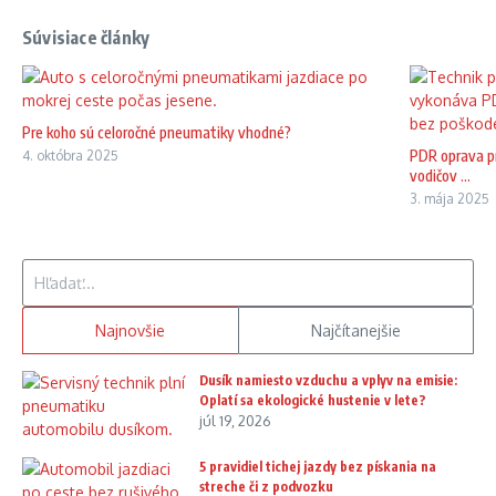
Súvisiace články
Pre koho sú celoročné pneumatiky vhodné?
PDR oprava pr
4. októbra 2025
vodičov ...
3. mája 2025
Hľadať:
Najnovšie
Najčítanejšie
Dusík namiesto vzduchu a vplyv na emisie:
Oplatí sa ekologické hustenie v lete?
júl 19, 2026
5 pravidiel tichej jazdy bez pískania na
streche či z podvozku