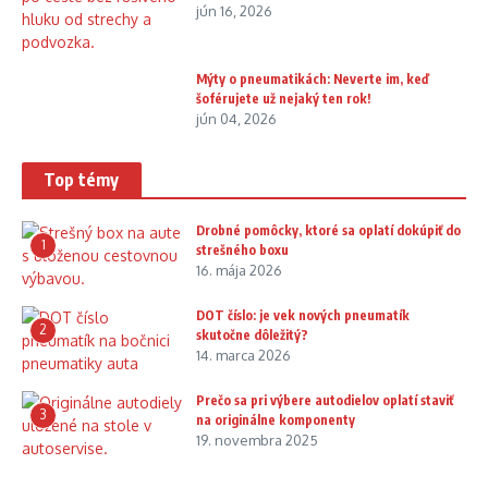
jún 16, 2026
Mýty o pneumatikách: Neverte im, keď
šoférujete už nejaký ten rok!
jún 04, 2026
Top témy
Drobné pomôcky, ktoré sa oplatí dokúpiť do
1
strešného boxu
16. mája 2026
DOT číslo: je vek nových pneumatík
2
skutočne dôležitý?
14. marca 2026
Prečo sa pri výbere autodielov oplatí staviť
3
na originálne komponenty
19. novembra 2025