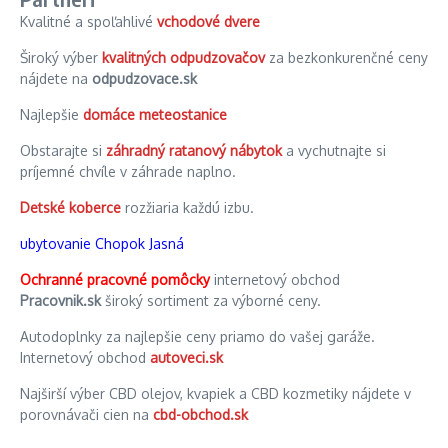
Kvalitné a spoľahlivé
vchodové dvere
Široký výber
kvalitných odpudzovačov
za bezkonkurenčné ceny
nájdete na
odpudzovace.sk
Najlepšie
domáce meteostanice
Obstarajte si
záhradný ratanový nábytok
a vychutnajte si
príjemné chvíle v záhrade naplno.
Detské koberce
rozžiaria každú izbu.
ubytovanie Chopok Jasná
Ochranné pracovné pomôcky
internetový obchod
Pracovnik.sk
široký sortiment za výborné ceny.
Autodoplnky za najlepšie ceny priamo do vašej garáže.
Internetový obchod
autoveci.sk
Najširší výber CBD olejov, kvapiek a CBD kozmetiky nájdete v
porovnávači cien na
cbd-obchod.sk