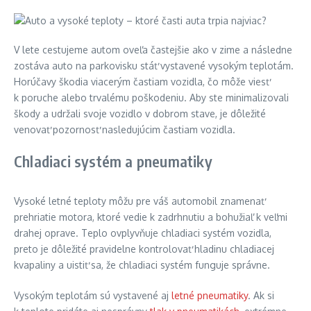
V lete cestujeme autom oveľa častejšie ako v zime a následne
zostáva auto na parkovisku stáť vystavené vysokým teplotám.
Horúčavy škodia viacerým častiam vozidla, čo môže viesť
k poruche alebo trvalému poškodeniu. Aby ste minimalizovali
škody a udržali svoje vozidlo v dobrom stave, je dôležité
venovať pozornosť nasledujúcim častiam vozidla.
Chladiaci systém a pneumatiky
Vysoké letné teploty môžu pre váš automobil znamenať
prehriatie motora, ktoré vedie k zadrhnutiu a bohužiaľ k veľmi
drahej oprave. Teplo ovplyvňuje chladiaci systém vozidla,
preto je dôležité pravidelne kontrolovať hladinu chladiacej
kvapaliny a uistiť sa, že chladiaci systém funguje správne.
Vysokým teplotám sú vystavené aj
letné pneumatiky
. Ak si