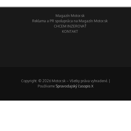
Magazín Motor.sk
Reklama a PR spolupráca na Magazín Motor.sk
CHCEM INZEROVAŤ
KONTAKT
Copyright: © 2026 Motor.sk – Všetky práva vyhradené. |
Používame
Spravodajský časopis X