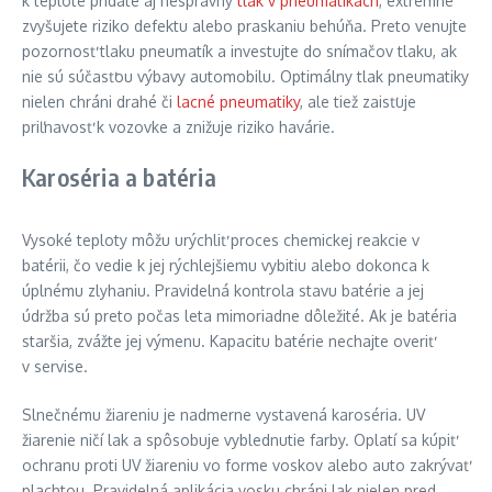
k teplote pridáte aj nesprávny
tlak v pneumatikách
, extrémne
zvyšujete riziko defektu alebo praskaniu behúňa. Preto venujte
pozornosť tlaku pneumatík a investujte do snímačov tlaku, ak
nie sú súčasťou výbavy automobilu. Optimálny tlak pneumatiky
nielen chráni drahé či
lacné pneumatiky
, ale tiež zaisťuje
priľnavosť k vozovke a znižuje riziko havárie.
Karoséria a batéria
Vysoké teploty môžu urýchliť proces chemickej reakcie v
batérii, čo vedie k jej rýchlejšiemu vybitiu alebo dokonca k
úplnému zlyhaniu. Pravidelná kontrola stavu batérie a jej
údržba sú preto počas leta mimoriadne dôležité. Ak je batéria
staršia, zvážte jej výmenu. Kapacitu batérie nechajte overiť
v servise.
Slnečnému žiareniu je nadmerne vystavená karoséria. UV
žiarenie ničí lak a spôsobuje vyblednutie farby. Oplatí sa kúpiť
ochranu proti UV žiareniu vo forme voskov alebo auto zakrývať
plachtou. Pravidelná aplikácia vosku chráni lak nielen pred