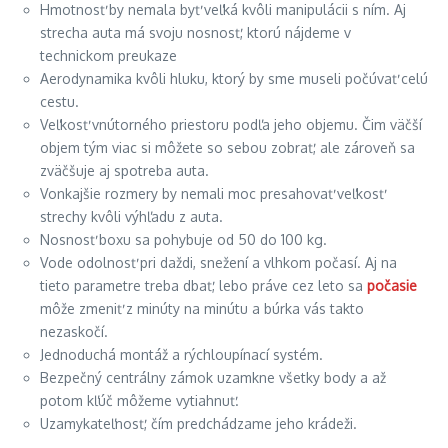
Hmotnosť by nemala byť veľká kvôli manipulácii s ním. Aj
strecha auta má svoju nosnosť, ktorú nájdeme v
technickom preukaze
Aerodynamika kvôli hluku, ktorý by sme museli počúvať celú
cestu.
Veľkosť vnútorného priestoru podľa jeho objemu. Čim väčší
objem tým viac si môžete so sebou zobrať, ale zároveň sa
zväčšuje aj spotreba auta.
Vonkajšie rozmery by nemali moc presahovať veľkosť
strechy kvôli výhľadu z auta.
Nosnosť boxu sa pohybuje od 50 do 100 kg.
Vode odolnosť pri daždi, snežení a vlhkom počasí. Aj na
tieto parametre treba dbať, lebo práve cez leto sa
počasie
môže zmeniť z minúty na minútu a búrka vás takto
nezaskočí.
Jednoduchá montáž a rýchloupínací systém.
Bezpečný centrálny zámok uzamkne všetky body a až
potom kľúč môžeme vytiahnuť.
Uzamykateľnosť, čím predchádzame jeho krádeži.