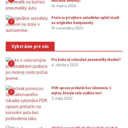
skutočne dôležitý?
14. marca 2026
Prečo sa pri výbere autodielov oplatí staviť
3
na originálne komponenty
19. novembra 2025
Vyberáme pre vás
Pre koho sú celoročné pneumatiky vhodné?
1
4. októbra 2025
PDR oprava preliačin bez lakovania: 5
2
mýtov, ktorým veľa vodičov verí
3. mája 2025