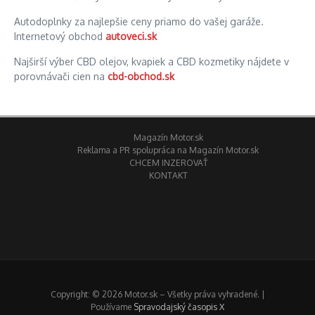
Autodoplnky za najlepšie ceny priamo do vašej garáže.
Internetový obchod
autoveci.sk
Najširší výber CBD olejov, kvapiek a CBD kozmetiky nájdete v
porovnávači cien na
cbd-obchod.sk
Magazín Motor.sk
Reklama a PR spolupráca na Magazín Motor.sk
CHCEM INZEROVAŤ
KONTAKT
Copyright: © 2026 Motor.sk – Všetky práva vyhradené. |
Používame
Spravodajský časopis X