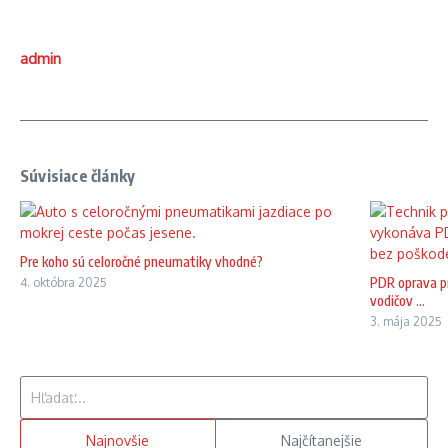
admin
Súvisiace články
Pre koho sú celoročné pneumatiky vhodné?
PDR oprava pr
4. októbra 2025
vodičov ...
3. mája 2025
Hľadať:
Najnovšie
Najčítanejšie