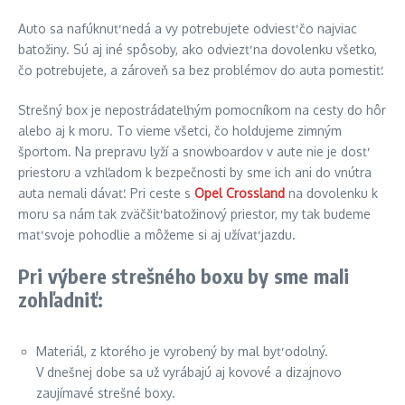
Auto sa nafúknuť nedá a vy potrebujete odviesť čo najviac
batožiny. Sú aj iné spôsoby, ako odviezť na dovolenku všetko,
čo potrebujete, a zároveň sa bez problémov do auta pomestiť.
Strešný box je nepostrádateľným pomocníkom na cesty do hôr
alebo aj k moru. To vieme všetci, čo holdujeme zimným
športom. Na prepravu lyží a snowboardov v aute nie je dosť
priestoru a vzhľadom k bezpečnosti by sme ich ani do vnútra
auta nemali dávať. Pri ceste s
Opel Crossland
na dovolenku k
moru sa nám tak zväčšiť batožinový priestor, my tak budeme
mať svoje pohodlie a môžeme si aj užívať jazdu.
Pri výbere strešného boxu by sme mali
zohľadniť:
Materiál, z ktorého je vyrobený by mal byť odolný.
V dnešnej dobe sa už vyrábajú aj kovové a dizajnovo
zaujímavé strešné boxy.