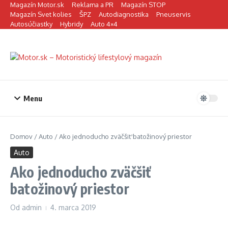
Preskočiť na obsah
Magazín Motor.sk
Reklama a PR
Magazín STOP
Magazín Svet kolies
ŠPZ
Autodiagnostika
Pneuservis
Autosúčiastky
Hybridy
Auto 4×4
Menu
Domov
/
Auto
/
Ako jednoducho zväčšiť batožinový priestor
Auto
Ako jednoducho zväčšiť
batožinový priestor
Od
admin
4. marca 2019