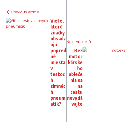
Previous Article
Viete,
ktoré
značky
obsadz
Next Article
ujú
popred
Bez
né
motor
miesta
kárske
v
ho
testoc
obleče
h
nia sa
zimnýc
na
h
cestu
pneum
nevydá
atík?
vajte