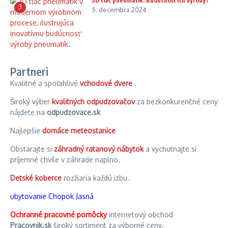
3D tlač pneumatík: Budúcnosť ich výroby?
3
5. decembra 2024
Partneri
Kvalitné a spoľahlivé
vchodové dvere
Široký výber
kvalitných odpudzovačov
za bezkonkurenčné ceny
nájdete na
odpudzovace.sk
Najlepšie
domáce meteostanice
Obstarajte si
záhradný ratanový nábytok
a vychutnajte si
príjemné chvíle v záhrade naplno.
Detské koberce
rozžiaria každú izbu.
ubytovanie Chopok Jasná
Ochranné pracovné pomôcky
internetový obchod
Pracovnik.sk
široký sortiment za výborné ceny.