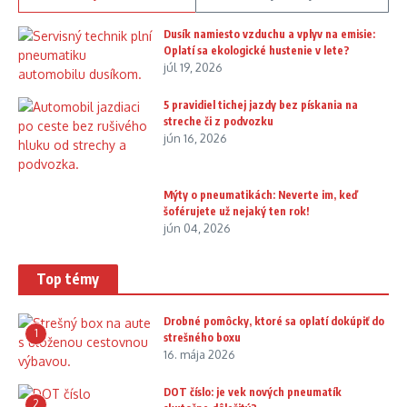
Dusík namiesto vzduchu a vplyv na emisie:
Oplatí sa ekologické hustenie v lete?
júl 19, 2026
5 pravidiel tichej jazdy bez pískania na
streche či z podvozku
jún 16, 2026
Mýty o pneumatikách: Neverte im, keď
šoférujete už nejaký ten rok!
jún 04, 2026
Top témy
Drobné pomôcky, ktoré sa oplatí dokúpiť do
1
strešného boxu
16. mája 2026
DOT číslo: je vek nových pneumatík
2