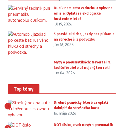
Dusík namiesto vzduchu a vplyv na
emisie: Oplatí sa ekologické
hustenie v lete?
júl 19, 2026
5 pravidiel tichej jazdy bez pískania
na streche či z podvozku
jún 16, 2026
Mýty o pneumatikách: Neverte im,
keď šoférujete už nejaký ten rok!
jún 04, 2026
Top témy
Drobné pomôcky, ktoré sa oplatí
1
dokúpiť do strešného boxu
16. mája 2026
DOT číslo: je vek nových pneumatík