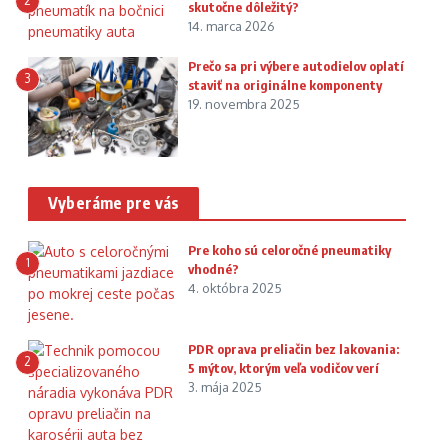
2
skutočne dôležitý?
14. marca 2026
Prečo sa pri výbere autodielov oplatí
3
staviť na originálne komponenty
19. novembra 2025
Vyberáme pre vás
Pre koho sú celoročné pneumatiky
1
vhodné?
4. októbra 2025
PDR oprava preliačin bez lakovania:
2
5 mýtov, ktorým veľa vodičov verí
3. mája 2025