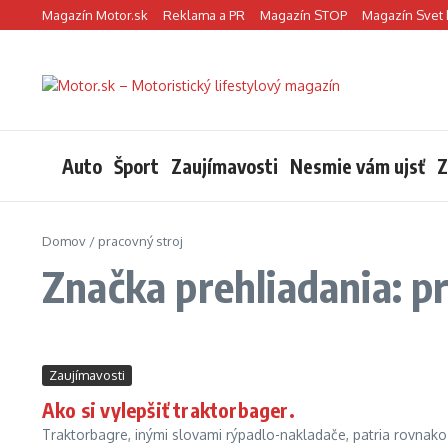
Preskočiť na obsah
Magazín Motor.sk
Reklama a PR
Magazín STOP
Magazín Svet 
Auto
Šport
Zaujímavosti
Nesmie vám ujsť
Z
Domov
/
pracovný stroj
Značka prehliadania: p
Zaujímavosti
Ako si vylepšiť traktorbager.
Traktorbagre, inými slovami rýpadlo-nakladače, patria rovnako