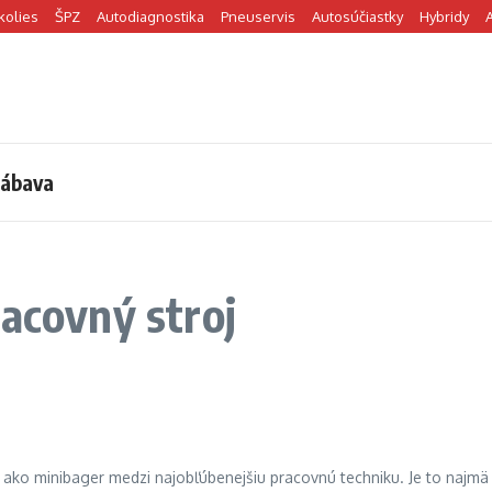
kolies
ŠPZ
Autodiagnostika
Pneuservis
Autosúčiastky
Hybridy
ábava
racovný stroj
 ako minibager medzi najobľúbenejšiu pracovnú techniku. Je to najmä