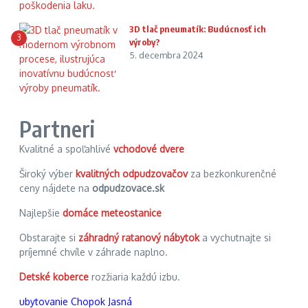
3D tlač pneumatík: Budúcnosť ich
3
výroby?
5. decembra 2024
Partneri
Kvalitné a spoľahlivé
vchodové dvere
Široký výber
kvalitných odpudzovačov
za bezkonkurenčné
ceny nájdete na
odpudzovace.sk
Najlepšie
domáce meteostanice
Obstarajte si
záhradný ratanový nábytok
a vychutnajte si
príjemné chvíle v záhrade naplno.
Detské koberce
rozžiaria každú izbu.
ubytovanie Chopok Jasná