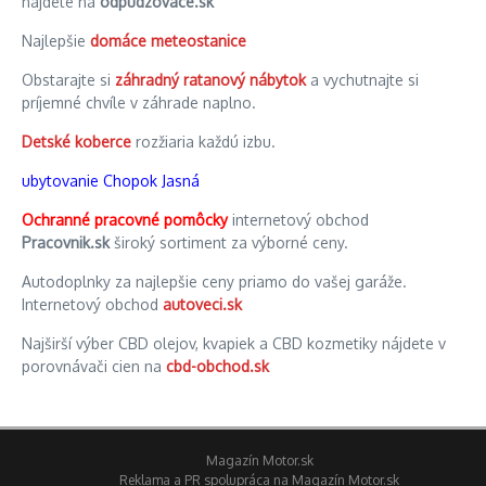
nájdete na
odpudzovace.sk
Najlepšie
domáce meteostanice
Obstarajte si
záhradný ratanový nábytok
a vychutnajte si
príjemné chvíle v záhrade naplno.
Detské koberce
rozžiaria každú izbu.
ubytovanie Chopok Jasná
Ochranné pracovné pomôcky
internetový obchod
Pracovnik.sk
široký sortiment za výborné ceny.
Autodoplnky za najlepšie ceny priamo do vašej garáže.
Internetový obchod
autoveci.sk
Najširší výber CBD olejov, kvapiek a CBD kozmetiky nájdete v
porovnávači cien na
cbd-obchod.sk
Magazín Motor.sk
Reklama a PR spolupráca na Magazín Motor.sk