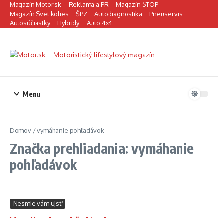
Preskočiť na obsah
Magazín Motor.sk
Reklama a PR
Magazín STOP
Magazín Svet kolies
ŠPZ
Autodiagnostika
Pneuservis
Autosúčiastky
Hybridy
Auto 4×4
Menu
Domov
/
vymáhanie pohľadávok
Značka prehliadania: vymáhanie
pohľadávok
Nesmie vám ujsť