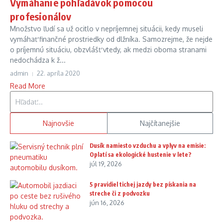
Vymáhanie pohľadávok pomocou
profesionálov
Množstvo ľudí sa už ocitlo v nepríjemnej situácii, kedy museli
vymáhať finančné prostriedky od dlžníka. Samozrejme, že nejde
o príjemnú situáciu, obzvlášť vtedy, ak medzi oboma stranami
nedochádza k ž...
admin
22. apríla 2020
Read More
Hľadať:
Najnovšie
Najčítanejšie
Dusík namiesto vzduchu a vplyv na emisie:
Oplatí sa ekologické hustenie v lete?
júl 19, 2026
5 pravidiel tichej jazdy bez pískania na
streche či z podvozku
jún 16, 2026