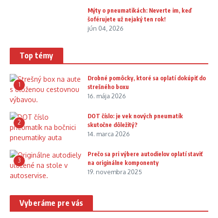
Mýty o pneumatikách: Neverte im, keď
šoférujete už nejaký ten rok!
jún 04, 2026
Top témy
Drobné pomôcky, ktoré sa oplatí dokúpiť do
1
strešného boxu
16. mája 2026
DOT číslo: je vek nových pneumatík
2
skutočne dôležitý?
14. marca 2026
Prečo sa pri výbere autodielov oplatí staviť
3
na originálne komponenty
19. novembra 2025
Vyberáme pre vás