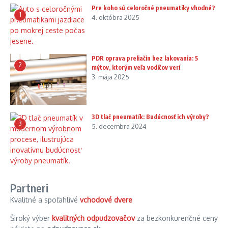
Pre koho sú celoročné pneumatiky vhodné?
1
4. októbra 2025
PDR oprava preliačin bez lakovania: 5
2
mýtov, ktorým veľa vodičov verí
3. mája 2025
3D tlač pneumatík: Budúcnosť ich výroby?
3
5. decembra 2024
Partneri
Kvalitné a spoľahlivé
vchodové dvere
Široký výber
kvalitných odpudzovačov
za bezkonkurenčné ceny