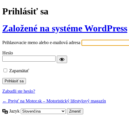
Prihlásiť sa
Založené na systéme WordPress
Prihlasovacie meno alebo e-mailová adresa
Heslo
Zapamätať
Zabudli ste heslo?
← Prejsť na Motor.sk – Motoristický lifestylový magazín
Jazyk